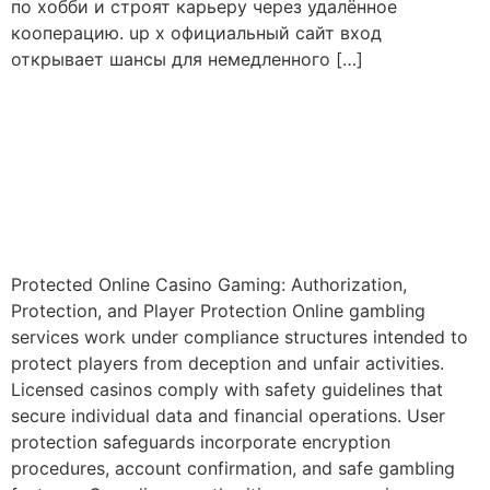
по хобби и строят карьеру через удалённое
кооперацию. up x официальный сайт вход
открывает шансы для немедленного […]
Protected Online Casino
Gaming: Authorization,
Protection, and Player
Protection
Protected Online Casino Gaming: Authorization,
Protection, and Player Protection Online gambling
services work under compliance structures intended to
protect players from deception and unfair activities.
Licensed casinos comply with safety guidelines that
secure individual data and financial operations. User
protection safeguards incorporate encryption
procedures, account confirmation, and safe gambling