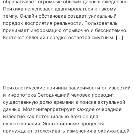
обрабатывает огромные объемы данных ежедневно.
Психика не успевает адаптироваться к такому
темпу. Онлайн обстановка создает уникальный
порядок восприятия реальности. Пользователь
принимает информацию отрывочно и бессистемно.
Контекст явлений нередко остается смутным. […]
Психологические
причины зависимости от
известий и инфопотока
Психологические причины зависимости от известий
и инфопотока Сегодняшний человек проводит
существенную долю времени в поиске актуальной
данных. Мозг интерпретирует каждое очередное
известие как потенциально важное для
существования. Эволюционные процессы
принуждают отслеживать изменения в окружающей