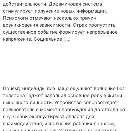
действительности. Дофаминовая система
стимулирует получение новых информации.
Психологи отмечают несколько причин
возникновения зависимости. Страх пропустить
существенное событие формирует непрерывное
напряжение. Социальное […]
Почему индивиды все
чаще ощущают волнение
без телефона
Почему индивиды все чаще ощущают волнение без
телефона Гаджет заполнил основное роль в жизни
нынешнего личности. Устройство сопровождает
пользователя с момента пробуждения до отхода ко
сну. Особи эксплуатируют аппарат для
взаимодействия, исполнения рабочих проблем,
поиска данных и забав. Устройство превратился