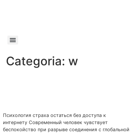
Manifesto da
Cachaça
Categoria:
w
Психология страха
остаться без доступа к
интернету
Психология страха остаться без доступа к
интернету Современный человек чувствует
беспокойство при разрыве соединения с глобальной