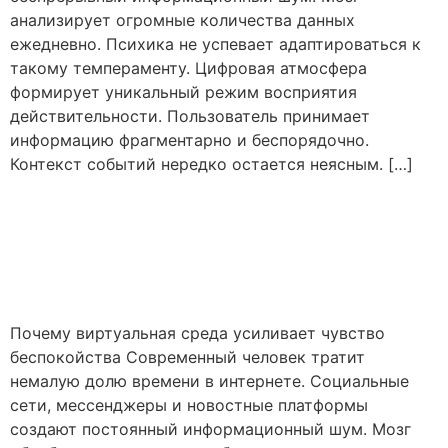
анализирует огромные количества данных
ежедневно. Психика не успевает адаптироваться к
такому темпераменту. Цифровая атмосфера
формирует уникальный режим восприятия
действительности. Пользователь принимает
информацию фрагментарно и беспорядочно.
Контекст событий нередко остается неясным. […]
Почему виртуальная
среда усиливает чувство
беспокойства
Почему виртуальная среда усиливает чувство
беспокойства Современный человек тратит
немалую долю времени в интернете. Социальные
сети, мессенджеры и новостные платформы
создают постоянный информационный шум. Мозг