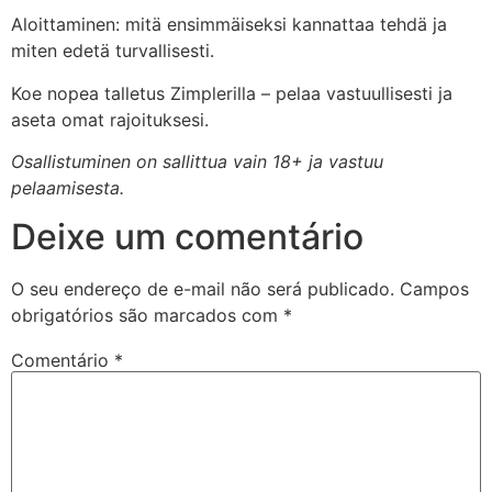
Aloittaminen: mitä ensimmäiseksi kannattaa tehdä ja
miten edetä turvallisesti.
Koe nopea talletus Zimplerilla – pelaa vastuullisesti ja
aseta omat rajoituksesi.
Osallistuminen on sallittua vain 18+ ja vastuu
pelaamisesta.
Deixe um comentário
O seu endereço de e-mail não será publicado.
Campos
obrigatórios são marcados com
*
Comentário
*