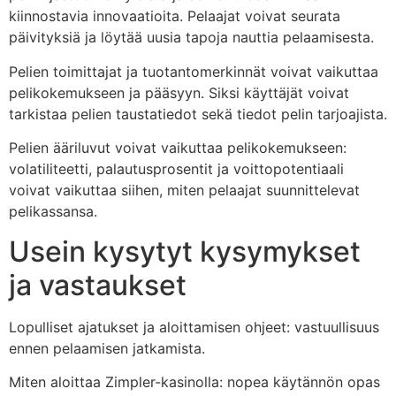
kiinnostavia innovaatioita. Pelaajat voivat seurata
päivityksiä ja löytää uusia tapoja nauttia pelaamisesta.
Pelien toimittajat ja tuotantomerkinnät voivat vaikuttaa
pelikokemukseen ja pääsyyn. Siksi käyttäjät voivat
tarkistaa pelien taustatiedot sekä tiedot pelin tarjoajista.
Pelien ääriluvut voivat vaikuttaa pelikokemukseen:
volatiliteetti, palautusprosentit ja voittopotentiaali
voivat vaikuttaa siihen, miten pelaajat suunnittelevat
pelikassansa.
Usein kysytyt kysymykset
ja vastaukset
Lopulliset ajatukset ja aloittamisen ohjeet: vastuullisuus
ennen pelaamisen jatkamista.
Miten aloittaa Zimpler-kasinolla: nopea käytännön opas