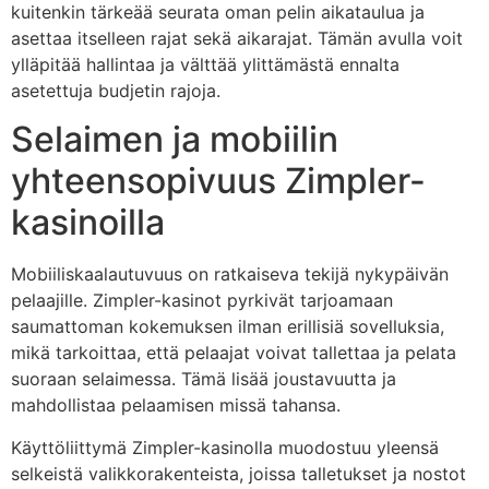
kuitenkin tärkeää seurata oman pelin aikataulua ja
asettaa itselleen rajat sekä aikarajat. Tämän avulla voit
ylläpitää hallintaa ja välttää ylittämästä ennalta
asetettuja budjetin rajoja.
Selaimen ja mobiilin
yhteensopivuus Zimpler-
kasinoilla
Mobiiliskaalautuvuus on ratkaiseva tekijä nykypäivän
pelaajille. Zimpler-kasinot pyrkivät tarjoamaan
saumattoman kokemuksen ilman erillisiä sovelluksia,
mikä tarkoittaa, että pelaajat voivat tallettaa ja pelata
suoraan selaimessa. Tämä lisää joustavuutta ja
mahdollistaa pelaamisen missä tahansa.
Käyttöliittymä Zimpler-kasinolla muodostuu yleensä
selkeistä valikkorakenteista, joissa talletukset ja nostot