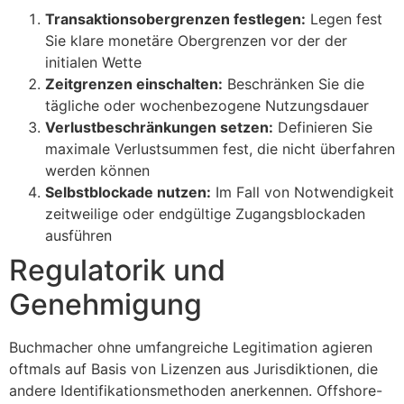
Transaktionsobergrenzen festlegen:
Legen fest
Sie klare monetäre Obergrenzen vor der der
initialen Wette
Zeitgrenzen einschalten:
Beschränken Sie die
tägliche oder wochenbezogene Nutzungsdauer
Verlustbeschränkungen setzen:
Definieren Sie
maximale Verlustsummen fest, die nicht überfahren
werden können
Selbstblockade nutzen:
Im Fall von Notwendigkeit
zeitweilige oder endgültige Zugangsblockaden
ausführen
Regulatorik und
Genehmigung
Buchmacher ohne umfangreiche Legitimation agieren
oftmals auf Basis von Lizenzen aus Jurisdiktionen, die
andere Identifikationsmethoden anerkennen. Offshore-