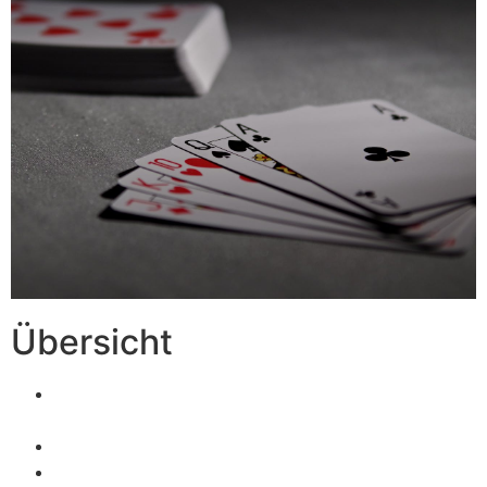
Übersicht
Welche Bedeutung hat bedeutet Sportwetten ohne
Identitätsprüfung?
Arbeitsweise diskreter Wettportale
Vorteile rascher Registrierung