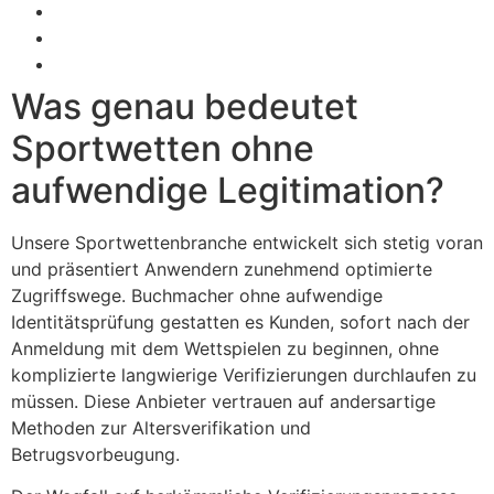
Zahlungsmethoden im Vergleich
Sicherheitsaspekte berücksichtigen
Kontrolle und Lizenzierung
Was genau bedeutet
Sportwetten ohne
aufwendige Legitimation?
Unsere Sportwettenbranche entwickelt sich stetig voran
und präsentiert Anwendern zunehmend optimierte
Zugriffswege. Buchmacher ohne aufwendige
Identitätsprüfung gestatten es Kunden, sofort nach der
Anmeldung mit dem Wettspielen zu beginnen, ohne
komplizierte langwierige Verifizierungen durchlaufen zu
müssen. Diese Anbieter vertrauen auf andersartige
Methoden zur Altersverifikation und
Betrugsvorbeugung.