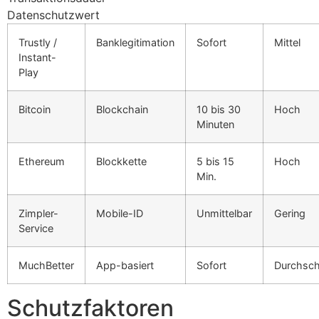
Datenschutzwert
Trustly /
Banklegitimation
Sofort
Mittel
Instant-
Play
Bitcoin
Blockchain
10 bis 30
Hoch
Minuten
Ethereum
Blockkette
5 bis 15
Hoch
Min.
Zimpler-
Mobile-ID
Unmittelbar
Gering
Service
MuchBetter
App-basiert
Sofort
Durchschn
Schutzfaktoren