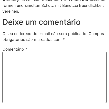
formen und simultan Schutz mit Benutzerfreundlichkeit
vereinen.
Deixe um comentário
O seu endereço de e-mail não será publicado.
Campos
obrigatórios são marcados com
*
Comentário
*