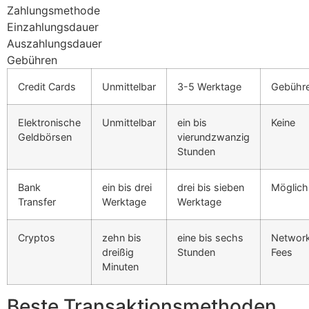
Zahlungsmethode
Einzahlungsdauer
Auszahlungsdauer
Gebühren
Credit Cards
Unmittelbar
3-5 Werktage
Gebühre
Elektronische
Unmittelbar
ein bis
Keine
Geldbörsen
vierundzwanzig
Stunden
Bank
ein bis drei
drei bis sieben
Möglich
Transfer
Werktage
Werktage
Cryptos
zehn bis
eine bis sechs
Networ
dreißig
Stunden
Fees
Minuten
Beste Transaktionsmethoden