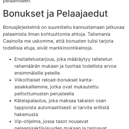
pelaamiseen.
Bonukset ja Pelaajaedut
Bonusjärjestelmä on suunniteltu kannustamaan jatkuvaa
pelaamista ilman kohtuuttomia ehtoja. Talismania
Casinolla me uskomme, että bonusten tulisi tarjota
todellisia etuja, eivät markkinointikeinoja.
Ensitalletustarjous, joka määräytyy talletetun
rahamäärän mukaan ja tuottaa todellista arvoa
ensimmäisille peleille
Viikoittaiset reload-bonukset kanta-
asiakkaillemme, jotka ovat mukautettu
pelitottumusten perusteella
Käteispalautus, joka maksaa takaisin osan
tappioista automaattisesti ei tarvita erillistä
hakemusta
Vip-ohjelma, jossa tasot nousevat
pelaamisaktiivisuuden mukaan ja tarjoavat