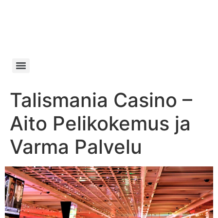
Manifesto da
Cachaça
Talismania Casino –
Aito Pelikokemus ja
Varma Palvelu