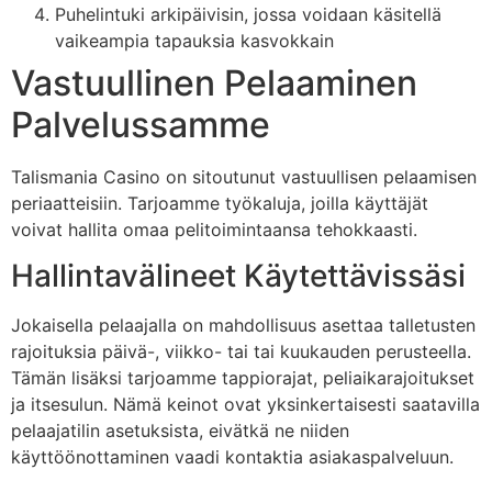
Puhelintuki arkipäivisin, jossa voidaan käsitellä
vaikeampia tapauksia kasvokkain
Vastuullinen Pelaaminen
Palvelussamme
Talismania Casino on sitoutunut vastuullisen pelaamisen
periaatteisiin. Tarjoamme työkaluja, joilla käyttäjät
voivat hallita omaa pelitoimintaansa tehokkaasti.
Hallintavälineet Käytettävissäsi
Jokaisella pelaajalla on mahdollisuus asettaa talletusten
rajoituksia päivä-, viikko- tai tai kuukauden perusteella.
Tämän lisäksi tarjoamme tappiorajat, peliaikarajoitukset
ja itsesulun. Nämä keinot ovat yksinkertaisesti saatavilla
pelaajatilin asetuksista, eivätkä ne niiden
käyttöönottaminen vaadi kontaktia asiakaspalveluun.