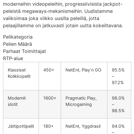
moderneihin videopeleihin, progressiivisista jackpot-
peleistä megaways-mekanismeihin. Uudistamme
valikoimaa joka viikko uusilla peleillä, jotta
pelaajillamme on jatkuvasti jotain uutta kokeiltavana.
Pelikategoria
Pelien Määrä
Parhaat Toimittajat
RTP-alue
Klassiset
450+
NetEnt, Play’n GO
95.5%
Kolikkopelit
–
97.2%
Modernit
1600+
Pragmatic Play,
96.0%
slotit
Microgaming
–
98.5%
Jättipottipelit
180+
NetEnt, Yggdrasil
94.0%
–