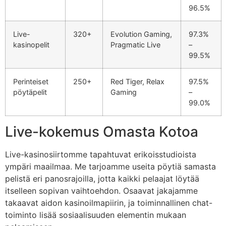
96.5%
Live-
320+
Evolution Gaming,
97.3%
kasinopelit
Pragmatic Live
–
99.5%
Perinteiset
250+
Red Tiger, Relax
97.5%
pöytäpelit
Gaming
–
99.0%
Live-kokemus Omasta Kotoa
Live-kasinosiirtomme tapahtuvat erikoisstudioista
ympäri maailmaa. Me tarjoamme useita pöytiä samasta
pelistä eri panosrajoilla, jotta kaikki pelaajat löytää
itselleen sopivan vaihtoehdon. Osaavat jakajamme
takaavat aidon kasinoilmapiirin, ja toiminnallinen chat-
toiminto lisää sosiaalisuuden elementin mukaan