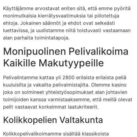
Käyttäjämme arvostavat eniten sitä, että emme pyöritä
monimutkaisia kierrätysvaatimuksia tai piilotettuja
ehtoja. Jokainen säännöt ja ehdot ovat selkeästi
luettavissa, ja uudistamme niitä toistuvasti vastaamaan
alan parhaita toimintatapoja.
Monipuolinen Pelivalikoima
Kaikille Makutyypeille
Pelivalintamme kattaa yli 2800 erilaista erilaista peliä
kuuluisilta ja vakailta pelivalmistajilta. Olemme kasino
joka on solmineet yhteistyösopimukset alan johtavien
toimijoiden kanssa varmistaaksemme, että meillä olevat
pelit vastaavat korkeimmat laatukriteerit.
Kolikkopelien Valtakunta
Kolikkopelivalikoimamme sisältää klassikoista