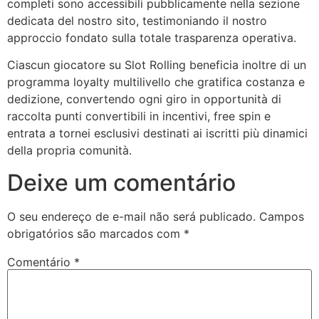
completi sono accessibili pubblicamente nella sezione
dedicata del nostro sito, testimoniando il nostro
approccio fondato sulla totale trasparenza operativa.
Ciascun giocatore su Slot Rolling beneficia inoltre di un
programma loyalty multilivello che gratifica costanza e
dedizione, convertendo ogni giro in opportunità di
raccolta punti convertibili in incentivi, free spin e
entrata a tornei esclusivi destinati ai iscritti più dinamici
della propria comunità.
Deixe um comentário
O seu endereço de e-mail não será publicado.
Campos
obrigatórios são marcados com
*
Comentário
*