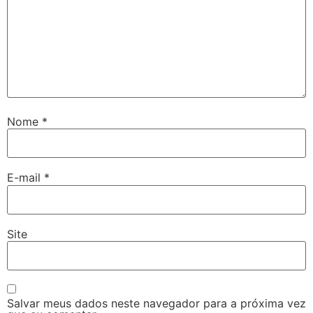
Nome
*
E-mail
*
Site
Salvar meus dados neste navegador para a próxima vez