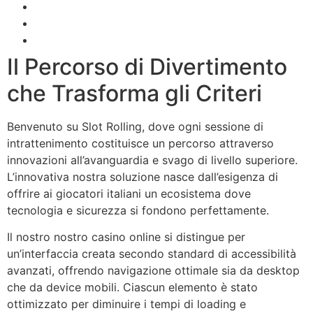
Sistemi di Profitto e RTP Verificato
Sistemi di Transazione e Cashout Rapidi
Tutela e Rispetto Normativa
Il Percorso di Divertimento
che Trasforma gli Criteri
Benvenuto su Slot Rolling, dove ogni sessione di
intrattenimento costituisce un percorso attraverso
innovazioni all’avanguardia e svago di livello superiore.
L’innovativa nostra soluzione nasce dall’esigenza di
offrire ai giocatori italiani un ecosistema dove
tecnologia e sicurezza si fondono perfettamente.
Il nostro nostro casino online si distingue per
un’interfaccia creata secondo standard di accessibilità
avanzati, offrendo navigazione ottimale sia da desktop
che da device mobili. Ciascun elemento è stato
ottimizzato per diminuire i tempi di loading e