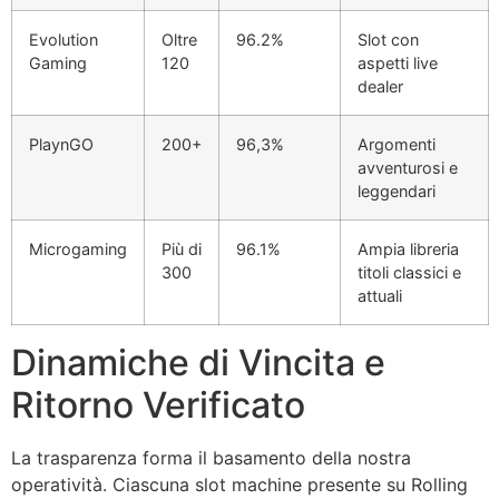
Evolution
Oltre
96.2%
Slot con
Gaming
120
aspetti live
dealer
PlaynGO
200+
96,3%
Argomenti
avventurosi e
leggendari
Microgaming
Più di
96.1%
Ampia libreria
300
titoli classici e
attuali
Dinamiche di Vincita e
Ritorno Verificato
La trasparenza forma il basamento della nostra
operatività. Ciascuna slot machine presente su Rolling