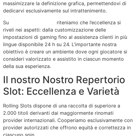
massimizzare la definizione grafica, permettendovi di
dedicarvi esclusivamente sul intrattenimento.
Su
Rolling Slots casino
riteniamo che l’eccellenza si
riveli nei aspetti: dalla customizzazione delle
impostazioni di gaming fino al assistenza clienti in più
lingue disponibile 24 h su 24. L’importante nostra
obiettivo è creare un ambiente dove ogni giocatore si
consideri valorizzato e assistito in ciascun momento
della sua esperienza.
Il nostro Nostro Repertorio
Slot: Eccellenza e Varietà
Rolling Slots dispone di una raccolta di superiore a
2.000 titoli derivanti dai maggiormente rinomati
provider internazionali. Cooperiamo esclusivamente con
provider autorizzati che offrono equità e correttezza in
ciascuno spin.