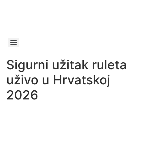
Manifesto da
Cachaça
Sigurni užitak ruleta
uživo u Hrvatskoj
2026