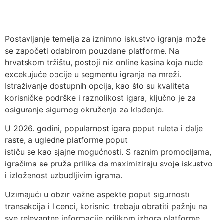
Postavljanje temelja za iznimno iskustvo igranja može
se započeti odabirom pouzdane platforme. Na
hrvatskom tržištu, postoji niz online kasina koja nude
excekujuće opcije u segmentu igranja na mreži.
Istraživanje dostupnih opcija, kao što su kvaliteta
korisničke podrške i raznolikost igara, ključno je za
osiguranje sigurnog okruženja za klađenje.
U 2026. godini, popularnost igara poput ruleta i dalje
raste, a ugledne platforme poput
vavada free spins
ističu se kao sjajne mogućnosti. S raznim promocijama,
igračima se pruža prilika da maximiziraju svoje iskustvo
i izloženost uzbudljivim igrama.
Uzimajući u obzir važne aspekte poput sigurnosti
transakcija i licenci, korisnici trebaju obratiti pažnju na
sve relevantne informacije prilikom izbora platforme.