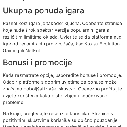
Ukupna ponuda igara
Raznolikost igara je također ključna. Odaberite stranice
koje nude širok spektar verzija popularnih igara s
različitim limiitima oklada. Uvjerite se da platforma nudi
igre od renomiranih proizvođača, kao što su Evolution
Gaming ili NetEnt.
Bonusi i promocije
Kada razmatrate opcije, usporedite bonuse i promocije.
Odabir platforme s dobrim uvjetima za bonuse može
značajno poboljšati vaše iskustvo. Obavezno pročitajte
uvjete korištenja kako biste izbjegli neočekivane
probleme.
Na kraju, pregledajte recenzije korisnika. Stranice s
pozitivnim iskustvima korisnika su obično pouzdanije.
Uzmite u obzir komentare o korisničkoj podršci i brzini