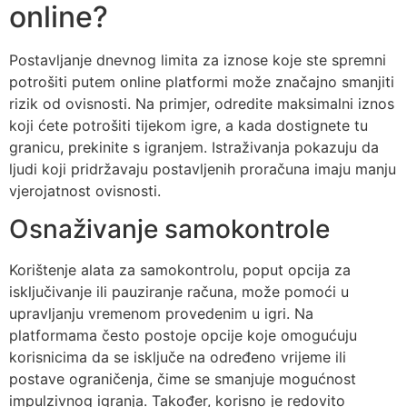
online?
Postavljanje dnevnog limita za iznose koje ste spremni
potrošiti putem online platformi može značajno smanjiti
rizik od ovisnosti. Na primjer, odredite maksimalni iznos
koji ćete potrošiti tijekom igre, a kada dostignete tu
granicu, prekinite s igranjem. Istraživanja pokazuju da
ljudi koji pridržavaju postavljenih proračuna imaju manju
vjerojatnost ovisnosti.
Osnaživanje samokontrole
Korištenje alata za samokontrolu, poput opcija za
isključivanje ili pauziranje računa, može pomoći u
upravljanju vremenom provedenim u igri. Na
platformama često postoje opcije koje omogućuju
korisnicima da se isključe na određeno vrijeme ili
postave ograničenja, čime se smanjuje mogućnost
impulzivnog igranja. Također, korisno je redovito