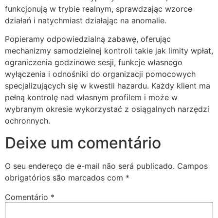
funkcjonują w trybie realnym, sprawdzając wzorce
działań i natychmiast działając na anomalie.
Popieramy odpowiedzialną zabawę, oferując
mechanizmy samodzielnej kontroli takie jak limity wpłat,
ograniczenia godzinowe sesji, funkcje własnego
wyłączenia i odnośniki do organizacji pomocowych
specjalizujących się w kwestii hazardu. Każdy klient ma
pełną kontrolę nad własnym profilem i może w
wybranym okresie wykorzystać z osiągalnych narzędzi
ochronnych.
Deixe um comentário
O seu endereço de e-mail não será publicado.
Campos
obrigatórios são marcados com
*
Comentário
*