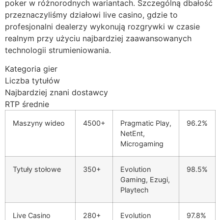
poker w różnorodnych wariantach. Szczególną dbałość
przeznaczyliśmy działowi live casino, gdzie to
profesjonalni dealerzy wykonują rozgrywki w czasie
realnym przy użyciu najbardziej zaawansowanych
technologii strumieniowania.
Kategoria gier
Liczba tytułów
Najbardziej znani dostawcy
RTP średnie
Maszyny wideo
4500+
Pragmatic Play,
96.2%
NetEnt,
Microgaming
Tytuły stołowe
350+
Evolution
98.5%
Gaming, Ezugi,
Playtech
Live Casino
280+
Evolution
97.8%