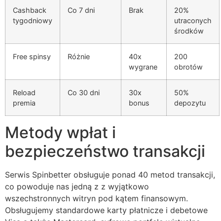
Cashback
Co 7 dni
Brak
20%
tygodniowy
utraconych
środków
Free spinsy
Różnie
40x
200
wygrane
obrotów
Reload
Co 30 dni
30x
50%
premia
bonus
depozytu
Metody wpłat i
bezpieczeństwo transakcji
Serwis Spinbetter obsługuje ponad 40 metod transakcji,
co powoduje nas jedną z z wyjątkowo
wszechstronnych witryn pod kątem finansowym.
Obsługujemy standardowe karty płatnicze i debetowe