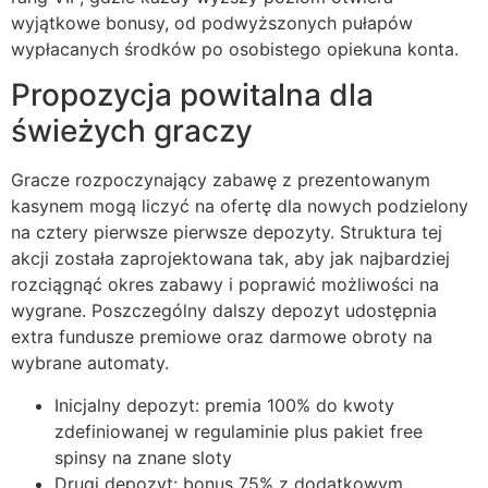
wyjątkowe bonusy, od podwyższonych pułapów
wypłacanych środków po osobistego opiekuna konta.
Propozycja powitalna dla
świeżych graczy
Gracze rozpoczynający zabawę z prezentowanym
kasynem mogą liczyć na ofertę dla nowych podzielony
na cztery pierwsze pierwsze depozyty. Struktura tej
akcji została zaprojektowana tak, aby jak najbardziej
rozciągnąć okres zabawy i poprawić możliwości na
wygrane. Poszczególny dalszy depozyt udostępnia
extra fundusze premiowe oraz darmowe obroty na
wybrane automaty.
Inicjalny depozyt: premia 100% do kwoty
zdefiniowanej w regulaminie plus pakiet free
spinsy na znane sloty
Drugi depozyt: bonus 75% z dodatkowym