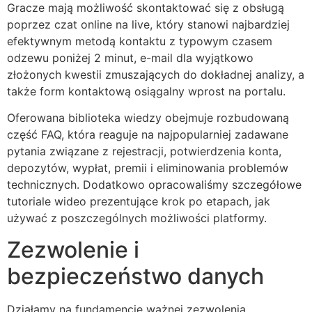
Gracze mają możliwość skontaktować się z obsługą
poprzez czat online na live, który stanowi najbardziej
efektywnym metodą kontaktu z typowym czasem
odzewu poniżej 2 minut, e-mail dla wyjątkowo
złożonych kwestii zmuszających do dokładnej analizy, a
także form kontaktową osiągalny wprost na portalu.
Oferowana biblioteka wiedzy obejmuje rozbudowaną
część FAQ, która reaguje na najpopularniej zadawane
pytania związane z rejestracji, potwierdzenia konta,
depozytów, wypłat, premii i eliminowania problemów
technicznych. Dodatkowo opracowaliśmy szczegółowe
tutoriale wideo prezentujące krok po etapach, jak
używać z poszczególnych możliwości platformy.
Zezwolenie i
bezpieczeństwo danych
Działamy na fundamencie ważnej zezwolenia