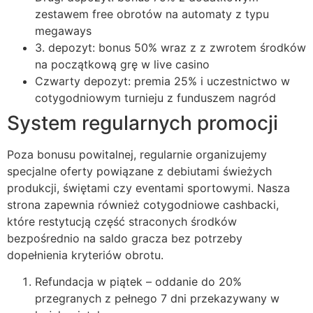
zestawem free obrotów na automaty z typu
megaways
3. depozyt: bonus 50% wraz z z zwrotem środków
na początkową grę w live casino
Czwarty depozyt: premia 25% i uczestnictwo w
cotygodniowym turnieju z funduszem nagród
System regularnych promocji
Poza bonusu powitalnej, regularnie organizujemy
specjalne oferty powiązane z debiutami świeżych
produkcji, świętami czy eventami sportowymi. Nasza
strona zapewnia również cotygodniowe cashbacki,
które restytucją część straconych środków
bezpośrednio na saldo gracza bez potrzeby
dopełnienia kryteriów obrotu.
Refundacja w piątek – oddanie do 20%
przegranych z pełnego 7 dni przekazywany w