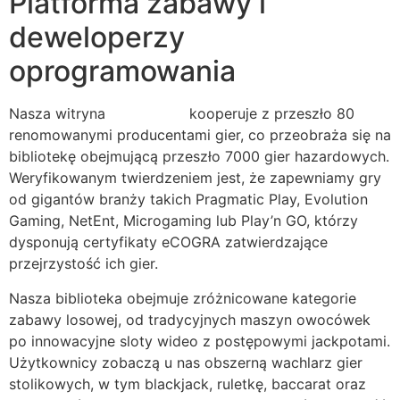
Platforma zabawy i
deweloperzy
oprogramowania
Nasza witryna
Spin Better
kooperuje z przeszło 80
renomowanymi producentami gier, co przeobraża się na
bibliotekę obejmującą przeszło 7000 gier hazardowych.
Weryfikowanym twierdzeniem jest, że zapewniamy gry
od gigantów branży takich Pragmatic Play, Evolution
Gaming, NetEnt, Microgaming lub Play’n GO, którzy
dysponują certyfikaty eCOGRA zatwierdzające
przejrzystość ich gier.
Nasza biblioteka obejmuje zróżnicowane kategorie
zabawy losowej, od tradycyjnych maszyn owocówek
po innowacyjne sloty wideo z postępowymi jackpotami.
Użytkownicy zobaczą u nas obszerną wachlarz gier
stolikowych, w tym blackjack, ruletkę, baccarat oraz