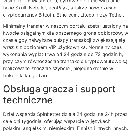
Visa a także Mastercard, cyfrowe portfele wirtualne
takie Skrill, Neteller, ecoPayz, a także nowoczesne
cryptocurrency Bitcoin, Ethereum, Litecoin czy Tether.
Minimalny transfer w naszym portalu został ustalony na
kwocie osiągalnym dla obszernego grona odbiorców, w
czasie gdy najwyższe pułapy transakcji zwiększają się
wraz z z poziomem VIP użytkownika. Normalny czas
wykonania wypłat trwa od 24 godzin do 72 godzin h,
przy czym równocześnie transakcje kryptowalutowe są
realizowane znacznie szybciej, niejednokrotnie w
trakcie kilku godzin.
Obsługa gracza i support
techniczne
Dział wsparcia Spinbetter działa 24 godz. na 24h przez
całe dni tygodnia, oferując wsparcie w językach
polskim, angielskim, niemieckim, Finnish i innych innych.