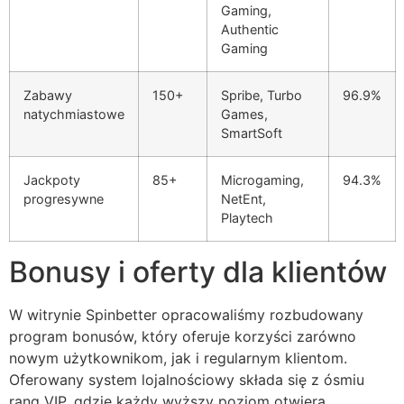
Gaming,
Authentic
Gaming
Zabawy
150+
Spribe, Turbo
96.9%
natychmiastowe
Games,
SmartSoft
Jackpoty
85+
Microgaming,
94.3%
progresywne
NetEnt,
Playtech
Bonusy i oferty dla klientów
W witrynie Spinbetter opracowaliśmy rozbudowany
program bonusów, który oferuje korzyści zarówno
nowym użytkownikom, jak i regularnym klientom.
Oferowany system lojalnościowy składa się z ósmiu
rang VIP, gdzie każdy wyższy poziom otwiera