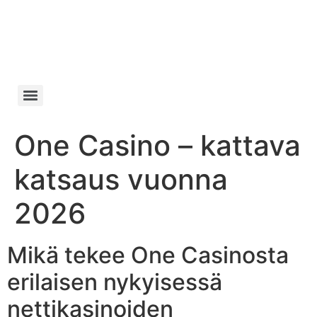
Manifesto da
Cachaça
One Casino – kattava
katsaus vuonna
2026
Mikä tekee One Casinosta
erilaisen nykyisessä
nettikasinoiden