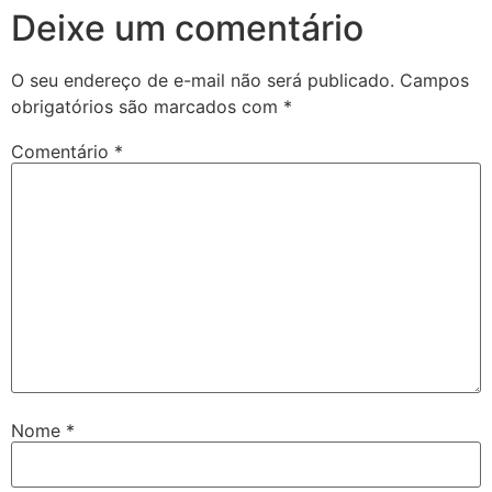
Deixe um comentário
O seu endereço de e-mail não será publicado.
Campos
obrigatórios são marcados com
*
Comentário
*
Nome
*