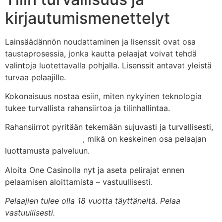
kirjautumismenettelyt
Lainsäädännön noudattaminen ja lisenssit ovat osa
taustaprosessia, jonka kautta pelaajat voivat tehdä
valintoja luotettavalla pohjalla. Lisenssit antavat yleistä
turvaa pelaajille.
Kokonaisuus nostaa esiin, miten nykyinen teknologia
tukee turvallista rahansiirtoa ja tilinhallintaa.
Rahansiirrot pyritään tekemään sujuvasti ja turvallisesti,
one casino arvostelu
, mikä on keskeinen osa pelaajan
luottamusta palveluun.
Aloita One Casinolla nyt ja aseta pelirajat ennen
pelaamisen aloittamista – vastuullisesti.
Pelaajien tulee olla 18 vuotta täyttäneitä. Pelaa
vastuullisesti.