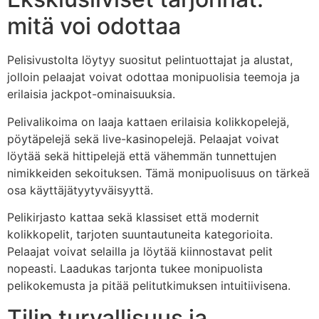
mitä voi odottaa
Pelisivustolta löytyy suositut pelintuottajat ja alustat,
jolloin pelaajat voivat odottaa monipuolisia teemoja ja
erilaisia jackpot-ominaisuuksia.
Pelivalikoima on laaja kattaen erilaisia kolikkopelejä,
pöytäpelejä sekä live-kasinopelejä. Pelaajat voivat
löytää sekä hittipelejä että vähemmän tunnettujen
nimikkeiden sekoituksen. Tämä monipuolisuus on tärkeä
osa käyttäjätyytyväisyyttä.
Pelikirjasto kattaa sekä klassiset että modernit
kolikkopelit, tarjoten suuntautuneita kategorioita.
Pelaajat voivat selailla ja löytää kiinnostavat pelit
nopeasti. Laadukas tarjonta tukee monipuolista
pelikokemusta ja pitää pelitutkimuksen intuitiivisena.
Tilin turvallisuus ja