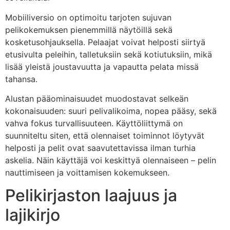
Mobiiliversio on optimoitu tarjoten sujuvan
pelikokemuksen pienemmillä näytöillä sekä
kosketusohjauksella. Pelaajat voivat helposti siirtyä
etusivulta peleihin, talletuksiin sekä kotiutuksiin, mikä
lisää yleistä joustavuutta ja vapautta pelata missä
tahansa.
Alustan pääominaisuudet muodostavat selkeän
kokonaisuuden: suuri pelivalikoima, nopea pääsy, sekä
vahva fokus turvallisuuteen. Käyttöliittymä on
suunniteltu siten, että olennaiset toiminnot löytyvät
helposti ja pelit ovat saavutettavissa ilman turhia
askelia. Näin käyttäjä voi keskittyä olennaiseen – pelin
nauttimiseen ja voittamisen kokemukseen.
Pelikirjaston laajuus ja
lajikirjo