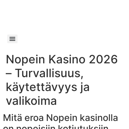
Manifesto da
Cachaça
Nopein Kasino 2026
– Turvallisuus,
käytettävyys ja
valikoima
Mitä eroa Nopein kasinolla
on nopeisiin kotiutuksiin