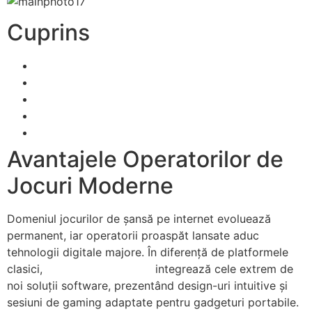
Cuprins
Plusurile Operatorilor de Gaming Actuale
Certificare și Securitate în Environmentul Online
Metode de Bonusuri și Campanii Promotional
Posibilități de Procesare Monetară
Varietatea Portofoliului de Jocuri
Avantajele Operatorilor de
Jocuri Moderne
Domeniul jocurilor de șansă pe internet evoluează
permanent, iar operatorii proaspăt lansate aduc
tehnologii digitale majore. În diferență de platformele
clasici,
casino nou Romania
integrează cele extrem de
noi soluții software, prezentând design-uri intuitive și
sesiuni de gaming adaptate pentru gadgeturi portabile.