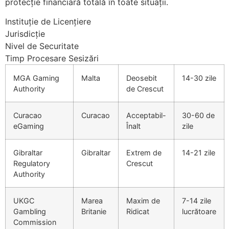
protecție financiară totală în toate situații.
Instituție de Licențiere
Jurisdicție
Nivel de Securitate
Timp Procesare Sesizări
MGA Gaming
Malta
Deosebit
14-30 zile
Authority
de Crescut
Curacao
Curacao
Acceptabil-
30-60 de
eGaming
Înalt
zile
Gibraltar
Gibraltar
Extrem de
14-21 zile
Regulatory
Crescut
Authority
UKGC
Marea
Maxim de
7-14 zile
Gambling
Britanie
Ridicat
lucrătoare
Commission