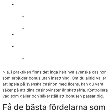
Få de bästa fördelarna som ny kund
på Sveriges ledande nätcasinon
Tekniken bakom svenska
casinon online
Kan jag stänga av mig från spel?
Vad betyder “utan svensk licens”
egentligen?
Är det säkert att spela på casinon
utan registrering?
Snabba uttag
Nja, i praktiken finns det inga helt nya svenska casinon
som erbjuder bonus utan insättning. Om du alltid väljer
att spela på svenska casinon med licens, kan du vara
säker på att dina casinovinster är skattefria. Kontrollera
vad som gäller och säkerställ att bonusen passar dig.
Få de bästa fördelarna som