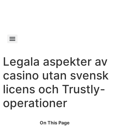
Manifesto da
Cachaça
Legala aspekter av
casino utan svensk
licens och Trustly-
operationer
On This Page