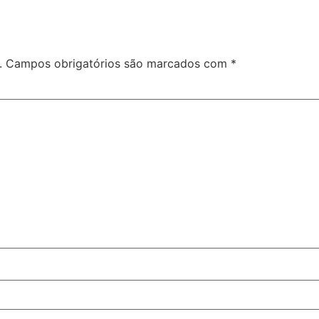
.
Campos obrigatórios são marcados com
*