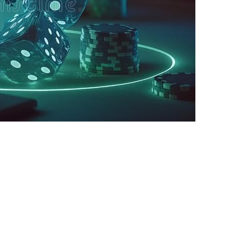
gramma