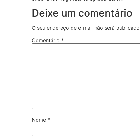
Deixe um comentário
O seu endereço de e-mail não será publicado
Comentário
*
Nome
*