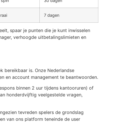
 spin
30 dagen
raai
7 dagen
elt, spaar je punten die je kunt inwisselen
nager, verhoogde uitbetalingslimieten en
k bereikbaar is. Onze Nederlandse
ingen en account management te beantwoorden.
espons binnen 2 uur tijdens kantooruren) of
 honderdvijftig veelgestelde vragen,
angezien tevreden spelers de grondslag
en van ons platform teneinde de user