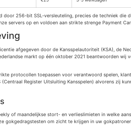
gd door 256-bit SSL-versleuteling, precies de techniek die 
e servers op en voldoen aan strikte strenge Payment Car
eving
licentie afgegeven door de Kansspelautoriteit (KSA), de Ned
Nederlandse markt op één oktober 2021 beantwoorden wij vol
kte protocollen toepassen voor verantwoord spelen, klanten
(Centraal Register Uitsluiting Kansspelen) alvorens zij kun
s
ekly of maandelijkse stort- en verlieslimieten in welke aans
e gokgedragstesten om zicht te krijgen in uw gokpatrone