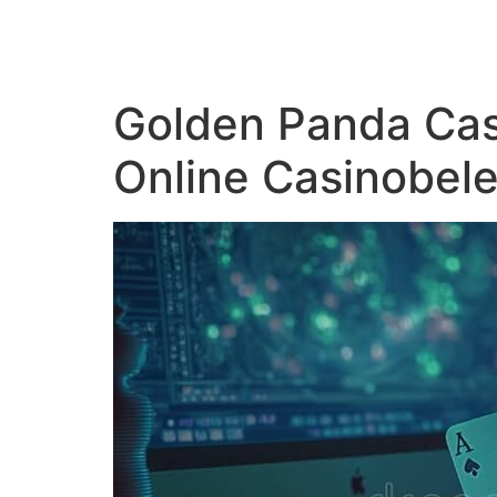
Manifesto da Cac
Golden Panda Cas
Online Casinobel