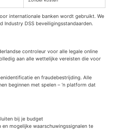
door internationale banken wordt gebruikt. We
d Industry DSS beveiligingsstandaarden.
erlandse controleur voor alle legale online
ledig aan alle wettelijke vereisten die voor
identificatie en fraudebestrijding. Alle
nen beginnen met spelen – ‘n platform dat
luiten bij je budget
n en mogelijke waarschuwingssignalen te