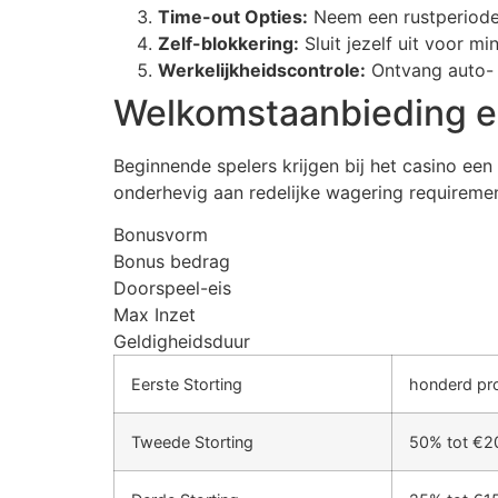
Time-out Opties:
Neem een rustperiode 
Zelf-blokkering:
Sluit jezelf uit voor m
Werkelijkheidscontrole:
Ontvang auto- 
Welkomstaanbieding e
Beginnende spelers krijgen bij het casino een
onderhevig aan redelijke wagering requireme
Bonusvorm
Bonus bedrag
Doorspeel-eis
Max Inzet
Geldigheidsduur
Eerste Storting
honderd pr
Tweede Storting
50% tot €2