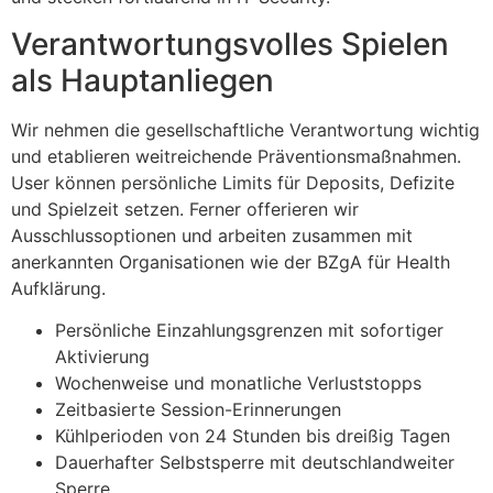
Verantwortungsvolles Spielen
als Hauptanliegen
Wir nehmen die gesellschaftliche Verantwortung wichtig
und etablieren weitreichende Präventionsmaßnahmen.
User können persönliche Limits für Deposits, Defizite
und Spielzeit setzen. Ferner offerieren wir
Ausschlussoptionen und arbeiten zusammen mit
anerkannten Organisationen wie der BZgA für Health
Aufklärung.
Persönliche Einzahlungsgrenzen mit sofortiger
Aktivierung
Wochenweise und monatliche Verluststopps
Zeitbasierte Session-Erinnerungen
Kühlperioden von 24 Stunden bis dreißig Tagen
Dauerhafter Selbstsperre mit deutschlandweiter
Sperre