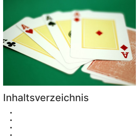
Inhaltsverzeichnis
Unser breites Spielportfolio
Lizensierung und Sicherheitsnormen
Variable Zahlungsoptionen
Lukratives Bonusprogramm