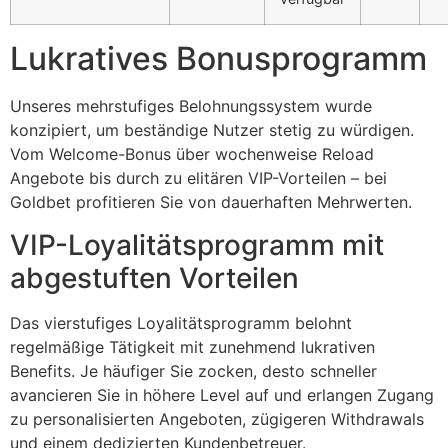
Lukratives Bonusprogramm
Unseres mehrstufiges Belohnungssystem wurde
konzipiert, um beständige Nutzer stetig zu würdigen.
Vom Welcome-Bonus über wochenweise Reload
Angebote bis durch zu elitären VIP-Vorteilen – bei
Goldbet profitieren Sie von dauerhaften Mehrwerten.
VIP-Loyalitätsprogramm mit
abgestuften Vorteilen
Das vierstufiges Loyalitätsprogramm belohnt
regelmäßige Tätigkeit mit zunehmend lukrativen
Benefits. Je häufiger Sie zocken, desto schneller
avancieren Sie in höhere Level auf und erlangen Zugang
zu personalisierten Angeboten, zügigeren Withdrawals
und einem dedizierten Kundenbetreuer.