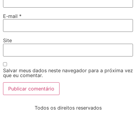
E-mail
*
Site
Salvar meus dados neste navegador para a próxima vez
que eu comentar.
Todos os direitos reservados