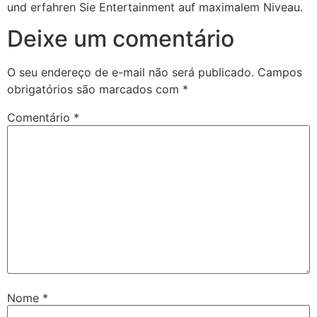
und erfahren Sie Entertainment auf maximalem Niveau.
Deixe um comentário
O seu endereço de e-mail não será publicado.
Campos
obrigatórios são marcados com
*
Comentário
*
Nome
*