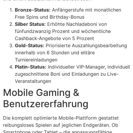
Bronze-Status:
Anfängerstufe mit monatlichen
Free Spins und Birthday-Bonus
Silber Status:
Erhöhte Nachladeboni von
fünfundzwanzig Prozent und wöchentliche
Cashback-Angebote von 5 Prozent
Gold-Status:
Priorisierte Auszahlungsbearbeitung
innerhalb von 6 Stunden und elitäre
Turniereinladungen
Platin-Status:
Individueller VIP-Manager, individuell
zugeschnittene Boni und Einladungen zu Live-
Veranstaltungen
Mobile Gaming &
Benutzererfahrung
Die komplett optimierte Mobile-Plattform gestattet
reibungsloses Spielen auf jeglichen Endgeräten. Ob
Smartphone oder Tablet – die anpassungsfähige