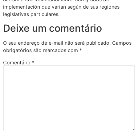
implementación que varían según de sus regiones
legislativas particulares.
Deixe um comentário
O seu endereço de e-mail não será publicado.
Campos
obrigatórios são marcados com
*
Comentário
*