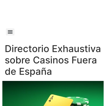
Manifesto da
Cachaça
Directorio Exhaustiva
sobre Casinos Fuera
de España