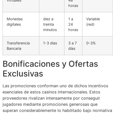
Virtuales
48
horas
Monedas
diez a
1 a
Variable
digitales
treinta
24
(red)
minutos
horas
Transferencia
1-3 días
3 a 7
0-3%
Bancaria
días
Bonificaciones y Ofertas
Exclusivas
Las promociones conforman uno de dichos incentivos
esenciales de estos casinos internacionales. Estos
proveedores rivalizan intensamente por conseguir
jugadores mediante promociones generosas que
superan considerablemente lo habilitado bajo normativa