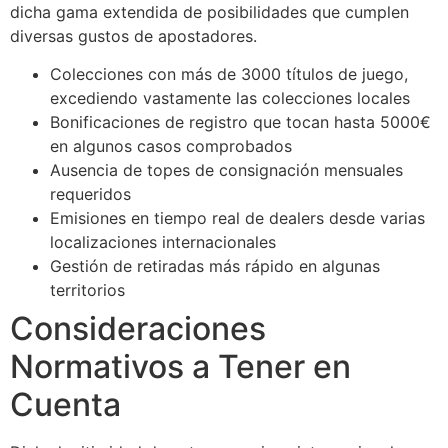
dicha gama extendida de posibilidades que cumplen
diversas gustos de apostadores.
Colecciones con más de 3000 títulos de juego,
excediendo vastamente las colecciones locales
Bonificaciones de registro que tocan hasta 5000€
en algunos casos comprobados
Ausencia de topes de consignación mensuales
requeridos
Emisiones en tiempo real de dealers desde varias
localizaciones internacionales
Gestión de retiradas más rápido en algunas
territorios
Consideraciones
Normativos a Tener en
Cuenta