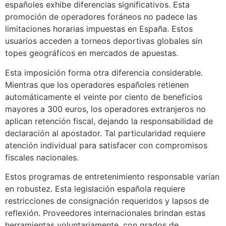
españoles exhibe diferencias significativos. Esta
promoción de operadores foráneos no padece las
limitaciones horarias impuestas en España. Estos
usuarios acceden a torneos deportivas globales sin
topes geográficos en mercados de apuestas.
Esta imposición forma otra diferencia considerable.
Mientras que los operadores españoles retienen
automáticamente el veinte por ciento de beneficios
mayores a 300 euros, los operadores extranjeros no
aplican retención fiscal, dejando la responsabilidad de
declaración al apostador. Tal particularidad requiere
atención individual para satisfacer con compromisos
fiscales nacionales.
Estos programas de entretenimiento responsable varían
en robustez. Esta legislación española requiere
restricciones de consignación requeridos y lapsos de
reflexión. Proveedores internacionales brindan estas
herramientas voluntariamente, con grados de