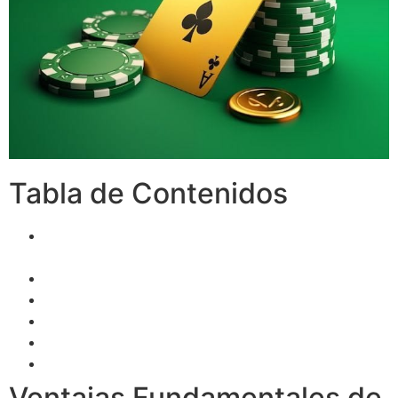
Tabla de Contenidos
Ventajas Esenciales de dichos Plataformas
Internacionales
Consideraciones Normativos a Evaluar
Métodos de Transacción Ofrecidos
Incentivos y Recompensas Especiales
Protección y Certificaciones Globales
Distinciones Principales con Plataformas Locales
Ventajas Fundamentales de