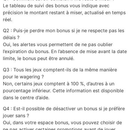
Le tableau de suivi des bonus vous indique avec
précision le montant restant à miser, actualisé en temps
réel.
Q2 : Puis-je perdre mon bonus si je ne respecte pas les
délais ?
Oui, les alertes vous permettent de ne pas oublier
l’expiration du bonus. En l’absence de mise avant la date
limite, le bonus peut être annulé.
Q3 : Tous les jeux comptent-ils de la même manière
pour le wagering ?
Non, certains jeux comptent à 100 %, d’autres à un
pourcentage inférieur. Cette information est disponible
dans le centre d’aide.
Q4 : Est-il possible de désactiver un bonus si je préfère
jouer sans ?
Oui, dans votre espace bonus, vous pouvez choisir de
ne pas activer certaines promotions avant de jouer.