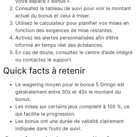
votre espace « Bonus ».
Consultez le tableau de suivi pour voir le montant
actuel du bonus et celui à miser.
Utilisez le calculateur pour planifier vos mises en
fonction des exigences de mise restantes.
Activez les alertes personnalisées afin d’être
informé en temps réel des échéances.
En cas de doute, consultez le centre d’aide intégré
ou contactez le support.
Quick facts à retenir
Le wagering moyen pour le bonus 5 Gringo est
généralement entre 30x et 40x le montant du
bonus.
Les mises sur certains jeux comptent à 100 %, ce
qui facilite la progression.
Les bonus ont une durée de validité clairement
indiquée dans l’outil de suivi.