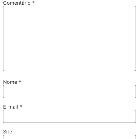
Comentário
*
Nome
*
E-mail
*
Site