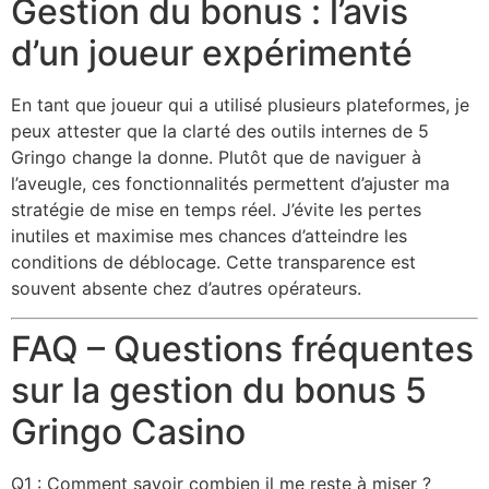
Gestion du bonus : l’avis
d’un joueur expérimenté
En tant que joueur qui a utilisé plusieurs plateformes, je
peux attester que la clarté des outils internes de 5
Gringo change la donne. Plutôt que de naviguer à
l’aveugle, ces fonctionnalités permettent d’ajuster ma
stratégie de mise en temps réel. J’évite les pertes
inutiles et maximise mes chances d’atteindre les
conditions de déblocage. Cette transparence est
souvent absente chez d’autres opérateurs.
FAQ – Questions fréquentes
sur la gestion du bonus 5
Gringo Casino
Q1 : Comment savoir combien il me reste à miser ?