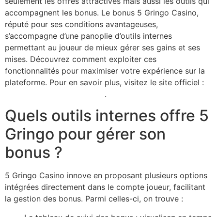
seulement les offres attractives mais aussi les outils qui
accompagnent les bonus. Le bonus 5 Gringo Casino,
réputé pour ses conditions avantageuses,
s’accompagne d’une panoplie d’outils internes
permettant au joueur de mieux gérer ses gains et ses
mises. Découvrez comment exploiter ces
fonctionnalités pour maximiser votre expérience sur la
plateforme. Pour en savoir plus, visitez le site officiel :
https://5gringo-casino.site/
.
Quels outils internes offre 5
Gringo pour gérer son
bonus ?
5 Gringo Casino innove en proposant plusieurs options
intégrées directement dans le compte joueur, facilitant
la gestion des bonus. Parmi celles-ci, on trouve :