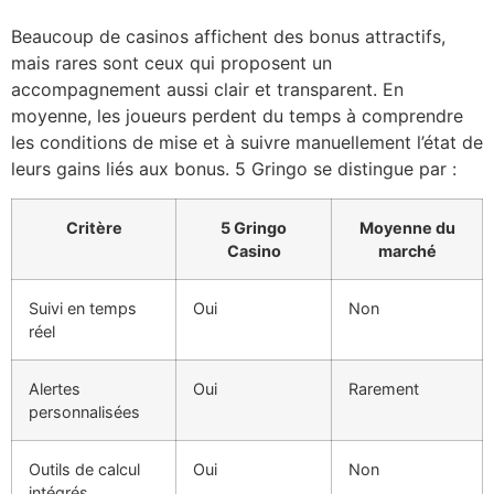
Beaucoup de casinos affichent des bonus attractifs,
mais rares sont ceux qui proposent un
accompagnement aussi clair et transparent. En
moyenne, les joueurs perdent du temps à comprendre
les conditions de mise et à suivre manuellement l’état de
leurs gains liés aux bonus. 5 Gringo se distingue par :
Critère
5 Gringo
Moyenne du
Casino
marché
Suivi en temps
Oui
Non
réel
Alertes
Oui
Rarement
personnalisées
Outils de calcul
Oui
Non
intégrés