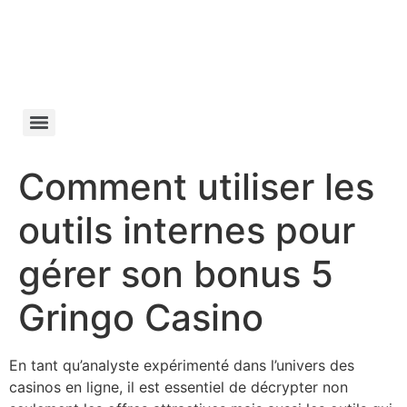
Manifesto da
Cachaça
Comment utiliser les
outils internes pour
gérer son bonus 5
Gringo Casino
En tant qu’analyste expérimenté dans l’univers des
casinos en ligne, il est essentiel de décrypter non