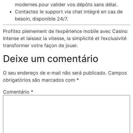
modernes pour valider vos dépôts sans délai.
Contactez le support via chat intégré en cas de
besoin, disponible 24/7.
Profitez pleinement de l’expérience mobile avec Casino
Intense et laissez la vitesse, la simplicité et l’exclusivité
transformer votre façon de jouer.
Deixe um comentário
O seu endereço de e-mail não será publicado.
Campos
obrigatórios são marcados com
*
Comentário
*