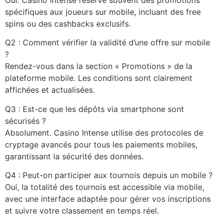
spécifiques aux joueurs sur mobile, incluant des free
spins ou des cashbacks exclusifs.
Q2 : Comment vérifier la validité d’une offre sur mobile
?
Rendez-vous dans la section « Promotions » de la
plateforme mobile. Les conditions sont clairement
affichées et actualisées.
Q3 : Est-ce que les dépôts via smartphone sont
sécurisés ?
Absolument. Casino Intense utilise des protocoles de
cryptage avancés pour tous les paiements mobiles,
garantissant la sécurité des données.
Q4 : Peut-on participer aux tournois depuis un mobile ?
Oui, la totalité des tournois est accessible via mobile,
avec une interface adaptée pour gérer vos inscriptions
et suivre votre classement en temps réel.