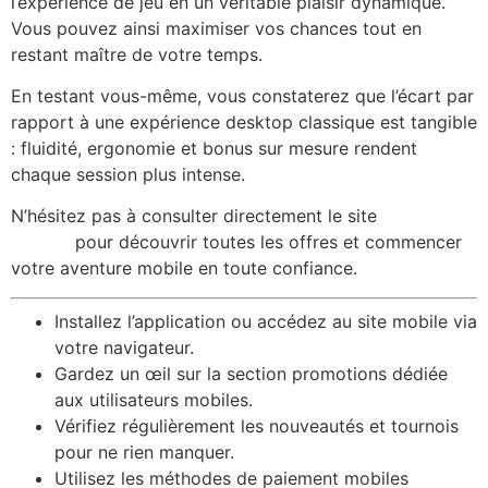
l’expérience de jeu en un véritable plaisir dynamique.
Vous pouvez ainsi maximiser vos chances tout en
restant maître de votre temps.
En testant vous-même, vous constaterez que l’écart par
rapport à une expérience desktop classique est tangible
: fluidité, ergonomie et bonus sur mesure rendent
chaque session plus intense.
N’hésitez pas à consulter directement le site
casino
intense
pour découvrir toutes les offres et commencer
votre aventure mobile en toute confiance.
Installez l’application ou accédez au site mobile via
votre navigateur.
Gardez un œil sur la section promotions dédiée
aux utilisateurs mobiles.
Vérifiez régulièrement les nouveautés et tournois
pour ne rien manquer.
Utilisez les méthodes de paiement mobiles