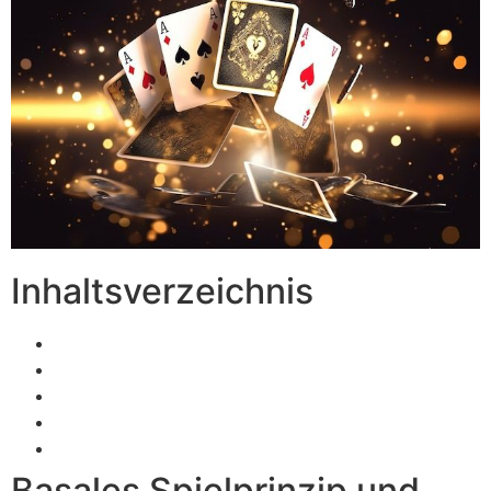
Inhaltsverzeichnis
Fundamentales Spielkonzept und Mechanik
Getestete Vorgehensweisen für optimale Gewinne
Auszahlungsstruktur und Gewinnmöglichkeiten
Besonderheiten im Vergleich
Profitipps für Neulinge und Profis
Basales Spielprinzip und