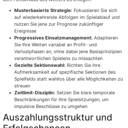
Musterbasierte Strategie:
Fokussieren Sie sich
auf wiederkehrende Abfolgen im Spielablauf und
nutzen Sie jene zur Prognose zukünftiger
Ereignisse
Progressives Einsatzmanagement:
Adaptieren
Sie Ihre Wetten variabel an Profit- und
Verlustphasen an, ohne dabei jene Basisprinzipien
verantwortlichen Spielens zu missachten
Gezielte Sektionswahl:
Richten Sie ihre
Aufmerksamkeit auf spezifische Sektionen des
Spielfelds statt wahllos über alle Möglichkeiten zu
streuen
Zeitlimit-Disziplin:
Setzen Sie klare temporale
Beschränkungen für ihre Spielsitzungen, um
impulsive Beschlüsse zu umgehen
Auszahlungsstruktur und