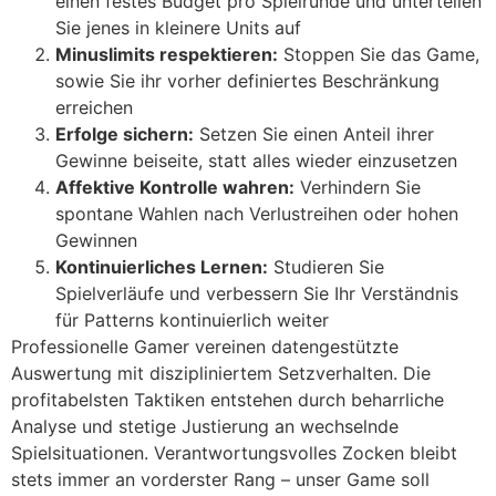
einen festes Budget pro Spielrunde und unterteilen
Sie jenes in kleinere Units auf
Minuslimits respektieren:
Stoppen Sie das Game,
sowie Sie ihr vorher definiertes Beschränkung
erreichen
Erfolge sichern:
Setzen Sie einen Anteil ihrer
Gewinne beiseite, statt alles wieder einzusetzen
Affektive Kontrolle wahren:
Verhindern Sie
spontane Wahlen nach Verlustreihen oder hohen
Gewinnen
Kontinuierliches Lernen:
Studieren Sie
Spielverläufe und verbessern Sie Ihr Verständnis
für Patterns kontinuierlich weiter
Professionelle Gamer vereinen datengestützte
Auswertung mit diszipliniertem Setzverhalten. Die
profitabelsten Taktiken entstehen durch beharrliche
Analyse und stetige Justierung an wechselnde
Spielsituationen. Verantwortungsvolles Zocken bleibt
stets immer an vorderster Rang – unser Game soll