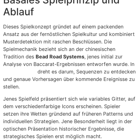
Ablauf
Dieses Spielkonzept gründet auf einem packenden
Ansatz aus der fernöstlichen Spielkultur und kombiniert
Musterdetektion mit raschen Beschlüssen. Die
Spielmechanik bezieht sich an der chinesischen
Tradition des
Bead Road Systems
, jenes initial zur
Analyse von Baccarat-Ergebnissen entworfen wurde. In
Chicken Road
dreht es darum, Sequenzen zu entdecken
und genaue Vorhersagen über kommende Ereignisse zu
stellen.
Jenes Spielfeld präsentiert sich wie variables Gitter, auf
dem verschiedenfarbige Icons erscheinen. Spieler
setzen ihre Wetten gründend auf früheren Patterns und
individuellen Strategien. Jene Besonderheit liegt in der
optischen Präsentation historischer Ergebnisse, die
strategisches Spielen erst möglich macht.