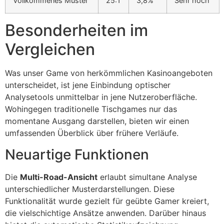
Vollkommenes Muster
25:1
3,8%
Sehr hoch
Besonderheiten im
Vergleichen
Was unser Game von herkömmlichen Kasinoangeboten
unterscheidet, ist jene Einbindung optischer
Analysetools unmittelbar in jene Nutzeroberfläche.
Wohingegen traditionelle Tischgames nur das
momentane Ausgang darstellen, bieten wir einen
umfassenden Überblick über frühere Verläufe.
Neuartige Funktionen
Die
Multi-Road-Ansicht
erlaubt simultane Analyse
unterschiedlicher Musterdarstellungen. Diese
Funktionalität wurde gezielt für geübte Gamer kreiert,
die vielschichtige Ansätze anwenden. Darüber hinaus