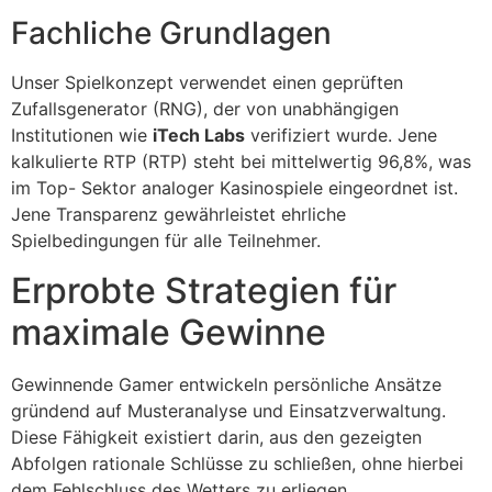
Fachliche Grundlagen
Unser Spielkonzept verwendet einen geprüften
Zufallsgenerator (RNG), der von unabhängigen
Institutionen wie
iTech Labs
verifiziert wurde. Jene
kalkulierte RTP (RTP) steht bei mittelwertig 96,8%, was
im Top- Sektor analoger Kasinospiele eingeordnet ist.
Jene Transparenz gewährleistet ehrliche
Spielbedingungen für alle Teilnehmer.
Erprobte Strategien für
maximale Gewinne
Gewinnende Gamer entwickeln persönliche Ansätze
gründend auf Musteranalyse und Einsatzverwaltung.
Diese Fähigkeit existiert darin, aus den gezeigten
Abfolgen rationale Schlüsse zu schließen, ohne hierbei
dem Fehlschluss des Wetters zu erliegen.