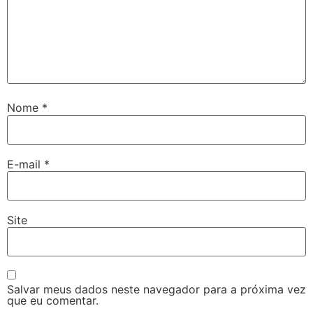
Nome
*
E-mail
*
Site
Salvar meus dados neste navegador para a próxima vez
que eu comentar.