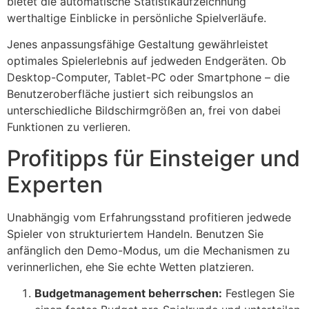
bietet die automatische Statistikaufzeichnung
werthaltige Einblicke in persönliche Spielverläufe.
Jenes anpassungsfähige Gestaltung gewährleistet
optimales Spielerlebnis auf jedweden Endgeräten. Ob
Desktop-Computer, Tablet-PC oder Smartphone – die
Benutzeroberfläche justiert sich reibungslos an
unterschiedliche Bildschirmgrößen an, frei von dabei
Funktionen zu verlieren.
Profitipps für Einsteiger und
Experten
Unabhängig vom Erfahrungsstand profitieren jedwede
Spieler von strukturiertem Handeln. Benutzen Sie
anfänglich den Demo-Modus, um die Mechanismen zu
verinnerlichen, ehe Sie echte Wetten platzieren.
Budgetmanagement beherrschen:
Festlegen Sie