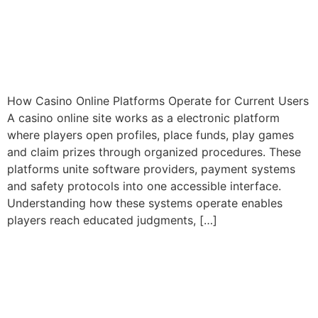
How Casino Online
Platforms Operate for
Current Users
How Casino Online Platforms Operate for Current Users
A casino online site works as a electronic platform
where players open profiles, place funds, play games
and claim prizes through organized procedures. These
platforms unite software providers, payment systems
and safety protocols into one accessible interface.
Understanding how these systems operate enables
players reach educated judgments, […]
Какой механизм такое
алгоритмы
персонализации