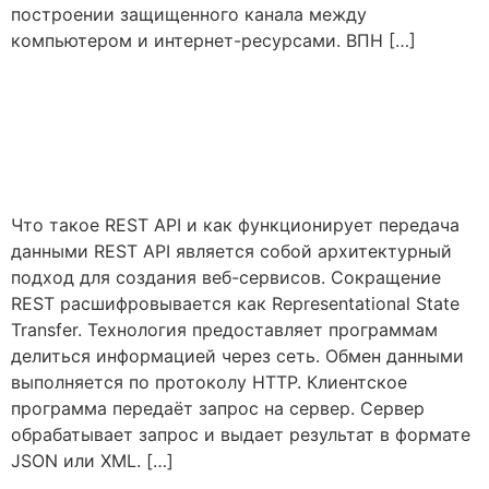
построении защищенного канала между
компьютером и интернет-ресурсами. ВПН […]
Что такое REST API и как
функционирует передача
данными
Что такое REST API и как функционирует передача
данными REST API является собой архитектурный
подход для создания веб-сервисов. Сокращение
REST расшифровывается как Representational State
Transfer. Технология предоставляет программам
делиться информацией через сеть. Обмен данными
выполняется по протоколу HTTP. Клиентское
программа передаёт запрос на сервер. Сервер
обрабатывает запрос и выдает результат в формате
JSON или XML. […]