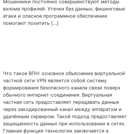
Мошенники постоянно совершенствуют методы
взлома профилей. Утечки баз данных, фишинговые
атаки и опасное программное обеспечение
помогают похитить […]
Что такое ВПН: основное
объяснение виртуальной
частной сети
Что такое ВПН: основное объяснение виртуальной
частной сети VPN является собой систему
формирования безопасного канала связи поверх
обычного интернет-соединения. Виртуальная
частная сеть предоставляет передавать данные
через закодированный канал между аппаратом и
удалённым сервером. Такой подход предоставляет
защищенность данных при использовании в сетях.
Главная функция технологии заключается в