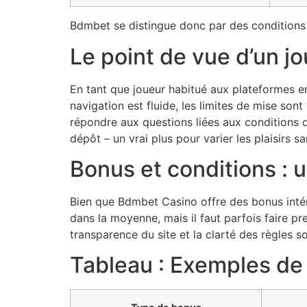
Bdmbet se distingue donc par des conditions 
Le point de vue d’un j
En tant que joueur habitué aux plateformes e
navigation est fluide, les limites de mise son
répondre aux questions liées aux conditions d
dépôt – un vrai plus pour varier les plaisirs sa
Bonus et conditions : un
Bien que Bdmbet Casino offre des bonus intére
dans la moyenne, mais il faut parfois faire p
transparence du site et la clarté des règles so
Tableau : Exemples de