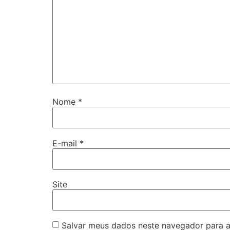
Nome
*
E-mail
*
Site
Salvar meus dados neste navegador para a