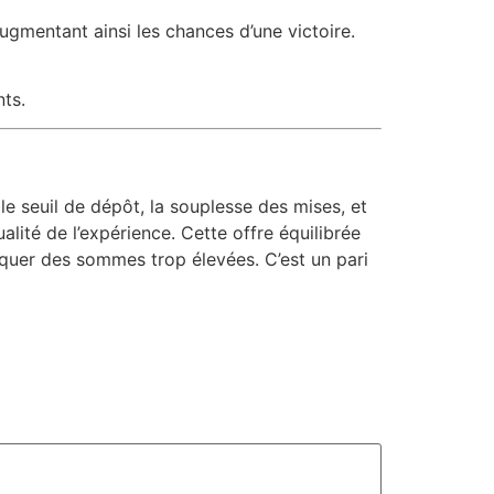
ugmentant ainsi les chances d’une victoire.
ts.
 seuil de dépôt, la souplesse des mises, et
alité de l’expérience. Cette offre équilibrée
squer des sommes trop élevées. C’est un pari