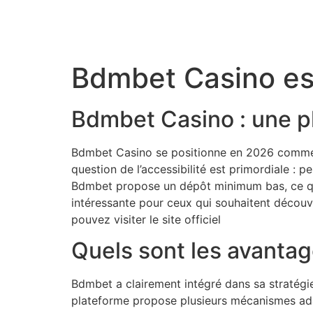
Manifesto da Cac
Bdmbet Casino est
Bdmbet Casino : une p
Bdmbet Casino se positionne en 2026 comme un
question de l’accessibilité est primordiale :
Bdmbet propose un dépôt minimum bas, ce qui f
intéressante pour ceux qui souhaitent découvri
pouvez visiter le site officiel
https://bdmbetc
Quels sont les avantag
Bdmbet a clairement intégré dans sa stratégie
plateforme propose plusieurs mécanismes ad