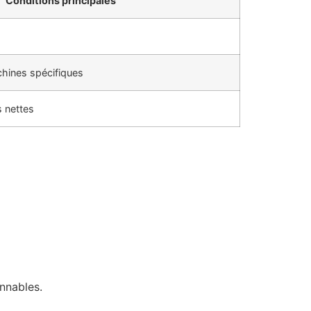
Conditions principales
achines spécifiques
s nettes
nnables.