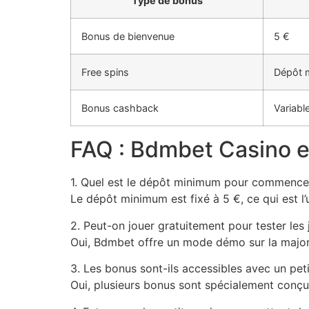
Type de bonus
Bonus de bienvenue
5 €
Free spins
Dépôt m
Bonus cashback
Variabl
FAQ : Bdmbet Casino et
1. Quel est le dépôt minimum pour commencer
Le dépôt minimum est fixé à 5 €, ce qui est l
2. Peut-on jouer gratuitement pour tester les 
Oui, Bdmbet offre un mode démo sur la majorité
3. Les bonus sont-ils accessibles avec un pet
Oui, plusieurs bonus sont spécialement conçu