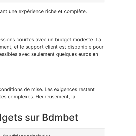
ant une expérience riche et complète.
sessions courtes avec un budget modeste. La
ment, et le support client est disponible pour
ccessibles avec seulement quelques euros en
 conditions de mise. Les exigences restent
intes complexes. Heureusement, la
dgets sur Bdmbet