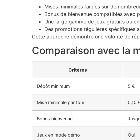
Mises minimales faibles sur de nombreux
Bonus de bienvenue compatibles avec pet
Une large gamme de jeux gratuits ou en 
Des promotions régulières spécifiques a
Cette approche démontre une volonté de répon
Comparaison avec la 
Critères
Dépôt minimum
5 €
Mise minimale par tour
0,10 
Bonus bienvenue
Jusqu
Jeux en mode démo
Oui