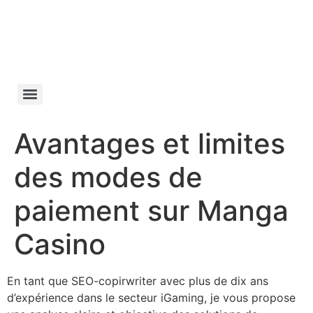
Manifesto da
Cachaça
Avantages et limites
des modes de
paiement sur Manga
Casino
En tant que SEO-copirwriter avec plus de dix ans
d’expérience dans le secteur iGaming, je vous propose