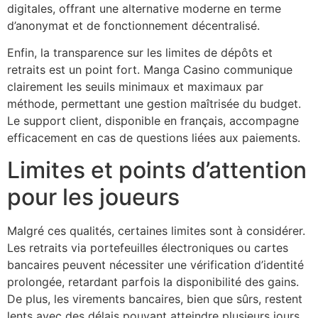
digitales, offrant une alternative moderne en terme
d’anonymat et de fonctionnement décentralisé.
Enfin, la transparence sur les limites de dépôts et
retraits est un point fort. Manga Casino communique
clairement les seuils minimaux et maximaux par
méthode, permettant une gestion maîtrisée du budget.
Le support client, disponible en français, accompagne
efficacement en cas de questions liées aux paiements.
Limites et points d’attention
pour les joueurs
Malgré ces qualités, certaines limites sont à considérer.
Les retraits via portefeuilles électroniques ou cartes
bancaires peuvent nécessiter une vérification d’identité
prolongée, retardant parfois la disponibilité des gains.
De plus, les virements bancaires, bien que sûrs, restent
lents avec des délais pouvant atteindre plusieurs jours