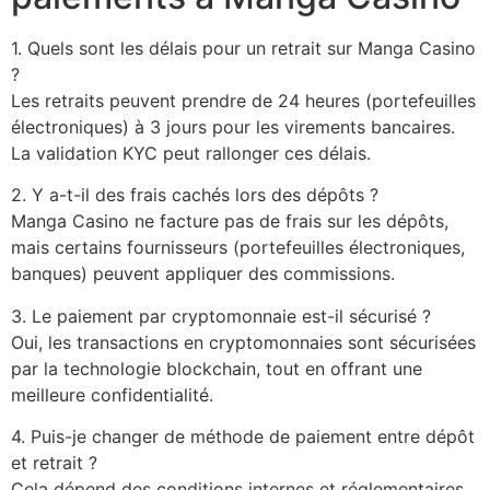
1. Quels sont les délais pour un retrait sur Manga Casino
?
Les retraits peuvent prendre de 24 heures (portefeuilles
électroniques) à 3 jours pour les virements bancaires.
La validation KYC peut rallonger ces délais.
2. Y a-t-il des frais cachés lors des dépôts ?
Manga Casino ne facture pas de frais sur les dépôts,
mais certains fournisseurs (portefeuilles électroniques,
banques) peuvent appliquer des commissions.
3. Le paiement par cryptomonnaie est-il sécurisé ?
Oui, les transactions en cryptomonnaies sont sécurisées
par la technologie blockchain, tout en offrant une
meilleure confidentialité.
4. Puis-je changer de méthode de paiement entre dépôt
et retrait ?
Cela dépend des conditions internes et réglementaires.