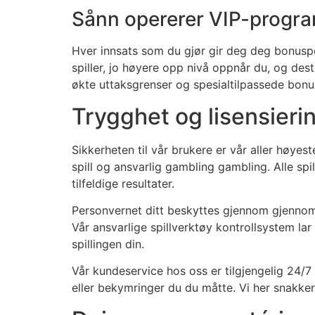
Sånn opererer VIP-progr
Hver innsats som du gjør gir deg deg bonuspo
spiller, jo høyere opp nivå oppnår du, og dest
økte uttaksgrenser og spesialtilpassede bonu
Trygghet og lisensieri
Sikkerheten til vår brukere er vår aller høyest
spill og ansvarlig gambling gambling. Alle spil
tilfeldige resultater.
Personvernet ditt beskyttes gjennom gjennom 
Vår ansvarlige spillverktøy kontrollsystem lar 
spillingen din.
Vår kundeservice hos oss er tilgjengelig 24/7
eller bekymringer du du måtte. Vi her snakker 