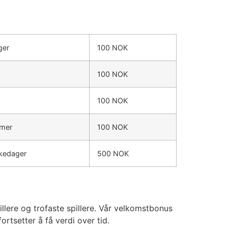
ger
100 NOK
100 NOK
100 NOK
imer
100 NOK
rkedager
500 NOK
llere og trofaste spillere. Vår velkomstbonus
rtsetter å få verdi over tid.