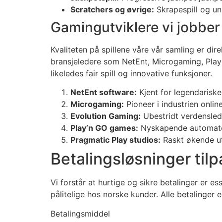
Scratchers og øvrige:
Skrapespill og un
Gamingutviklere vi jobbe
Kvaliteten på spillene våre vår samling er di
bransjeledere som NetEnt, Microgaming, Play’n
likeledes fair spill og innovative funksjoner.
NetEnt software:
Kjent for legendariske
Microgaming:
Pioneer i industrien online
Evolution Gaming:
Ubestridt verdenslede
Play’n GO games:
Nyskapende automater
Pragmatic Play studios:
Raskt økende utv
Betalingsløsninger til
Vi forstår at hurtige og sikre betalinger er e
pålitelige hos norske kunder. Alle betalinger
Betalingsmiddel