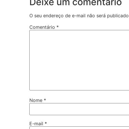
Deixe um comentário
O seu endereço de e-mail não será publicado
Comentário
*
Nome
*
E-mail
*