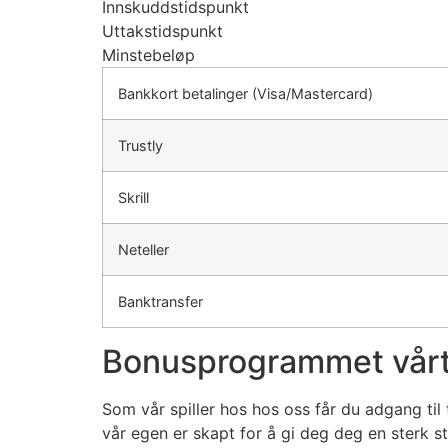
Innskuddstidspunkt
Uttakstidspunkt
Minstebeløp
Bankkort betalinger (Visa/Mastercard)
Trustly
Skrill
Neteller
Banktransfer
Bonusprogrammet vår
Som vår spiller hos hos oss får du adgang til
vår egen er skapt for å gi deg deg en sterk s