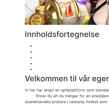
Innholdsfortegnelse
Velkommen inn til vår nettside
Spillsamlingen som distingverer seg ma
Betalingsalternativer tilpasset norske br
Bonusordningen vårt eget
Trygghet og lisensiering
Velkommen til vår egen
Vi har har skapt en spillplattform som blan
lenke
finner du alt du trenger for en eneståen
skandinaviske brukere i tankene, hvilket som vi