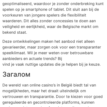
geoptimaliseerd, waardoor je zonder onderbreking kunt
spelen op je smartphone of tablet. Dit sluit aan bij de
voorkeuren van jongere spelers die flexibiliteit
waarderen. Dit alles zonder concessies te doen aan
veiligheid en eerlijkheid, waar de Belgische markt om
bekend staat.
Deze ontwikkelingen maken het aanbod niet alleen
gevarieerder, maar zorgen ook voor een transparanter
speelklimaat. Wil je meer weten over betrouwbare
aanbieders en actuele trends? Bij
casino sites belgie
vind je vaak nuttige updates die je helpen bij je keuze.
Загалом
De wereld van online casino’s in België biedt tal van
mogelijkheden, maar het draait uiteindelijk om
vertrouwen en transparantie. Door te kiezen voor goed
gereguleerde en gecontroleerde platforms, kunnen