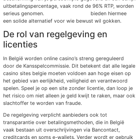
uitbetalingspercentage, vaak rond de 96% RTP, worden
serieus genomen.
casino sites belgie
bieden hiermee
een solide alternatief voor wie bewust wil gokken.
De rol van regelgeving en
licenties
In België worden online casino’s streng gereguleerd
door de Kansspelcommissie. Dit betekent dat alle legale
casino sites belgie moeten voldoen aan hoge eisen op
het gebied van eerlijkheid, veiligheid en verantwoord
spelen. Speel je op een site zonder licentie, dan loop je
het risico om niet alleen je geld kwijt te raken, maar ook
slachtoffer te worden van fraude.
De regelgeving verplicht aanbieders ook tot
transparantie over betalingsmethoden, die in België
vaak bestaan uit overschrijvingen via Bancontact,
creditcards en soms e-wallets. Verder wordt er gebruik