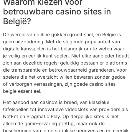
Waarom kiezen voor
betrouwbare casino sites in
België?
De wereld van online gokken groeit snel, en België is
geen uitzondering. Met de stijgende populariteit van
digitale kansspelen is het belangrijk om te weten waar
je veilig en eerlijk kunt spelen. Niet elke aanbieder houdt
zich aan dezelfde regels; gelukkig bestaan er platforms
die transparantie en betrouwbaarheid garanderen. Voor
spelers die het overzicht willen bewaren zonder gedoe
of verborgen verrassingen, zijn goede casino sites
belgie essentieel.
Het aanbod aan casino’s is breed, van klassieke
tafelspellen tot innovatieve videoslots van providers als
NetEnt en Pragmatic Play. Op dergelijke sites is niet
alleen de game-ervaring prettig, maar ook de
bescherming van je persoonlijke gegevens en een eerlijk