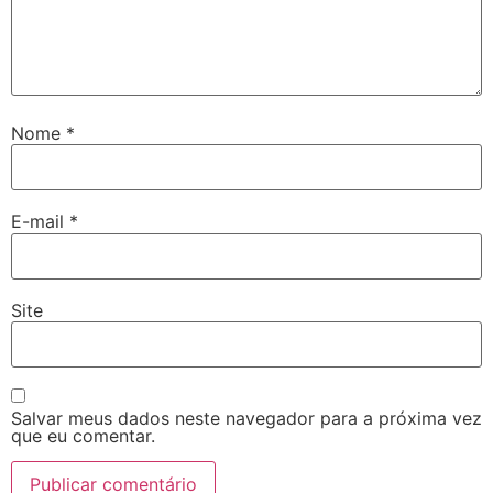
Nome
*
E-mail
*
Site
Salvar meus dados neste navegador para a próxima vez
que eu comentar.