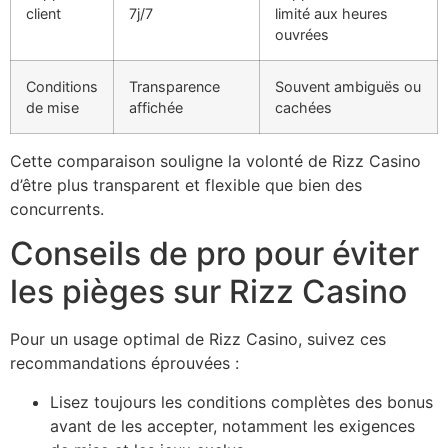
client
7j/7
limité aux heures
ouvrées
Conditions
Transparence
Souvent ambiguës ou
de mise
affichée
cachées
Cette comparaison souligne la volonté de Rizz Casino
d’être plus transparent et flexible que bien des
concurrents.
Conseils de pro pour éviter
les pièges sur Rizz Casino
Pour un usage optimal de Rizz Casino, suivez ces
recommandations éprouvées :
Lisez toujours les conditions complètes des bonus
avant de les accepter, notamment les exigences