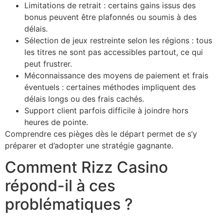
Limitations de retrait : certains gains issus des
bonus peuvent être plafonnés ou soumis à des
délais.
Sélection de jeux restreinte selon les régions : tous
les titres ne sont pas accessibles partout, ce qui
peut frustrer.
Méconnaissance des moyens de paiement et frais
éventuels : certaines méthodes impliquent des
délais longs ou des frais cachés.
Support client parfois difficile à joindre hors
heures de pointe.
Comprendre ces pièges dès le départ permet de s’y
préparer et d’adopter une stratégie gagnante.
Comment Rizz Casino
répond-il à ces
problématiques ?