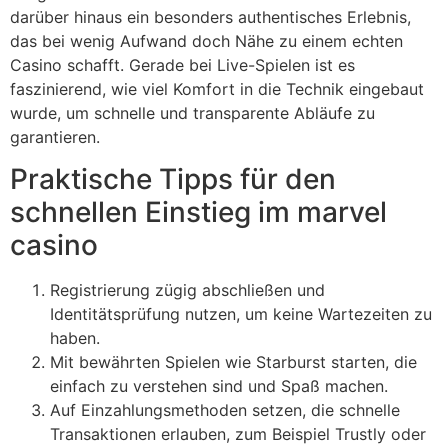
darüber hinaus ein besonders authentisches Erlebnis,
das bei wenig Aufwand doch Nähe zu einem echten
Casino schafft. Gerade bei Live-Spielen ist es
faszinierend, wie viel Komfort in die Technik eingebaut
wurde, um schnelle und transparente Abläufe zu
garantieren.
Praktische Tipps für den
schnellen Einstieg im marvel
casino
Registrierung zügig abschließen und
Identitätsprüfung nutzen, um keine Wartezeiten zu
haben.
Mit bewährten Spielen wie Starburst starten, die
einfach zu verstehen sind und Spaß machen.
Auf Einzahlungsmethoden setzen, die schnelle
Transaktionen erlauben, zum Beispiel Trustly oder