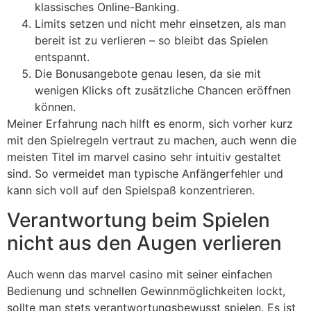
klassisches Online-Banking.
Limits setzen und nicht mehr einsetzen, als man
bereit ist zu verlieren – so bleibt das Spielen
entspannt.
Die Bonusangebote genau lesen, da sie mit
wenigen Klicks oft zusätzliche Chancen eröffnen
können.
Meiner Erfahrung nach hilft es enorm, sich vorher kurz
mit den Spielregeln vertraut zu machen, auch wenn die
meisten Titel im marvel casino sehr intuitiv gestaltet
sind. So vermeidet man typische Anfängerfehler und
kann sich voll auf den Spielspaß konzentrieren.
Verantwortung beim Spielen
nicht aus den Augen verlieren
Auch wenn das marvel casino mit seiner einfachen
Bedienung und schnellen Gewinnmöglichkeiten lockt,
sollte man stets verantwortungsbewusst spielen. Es ist