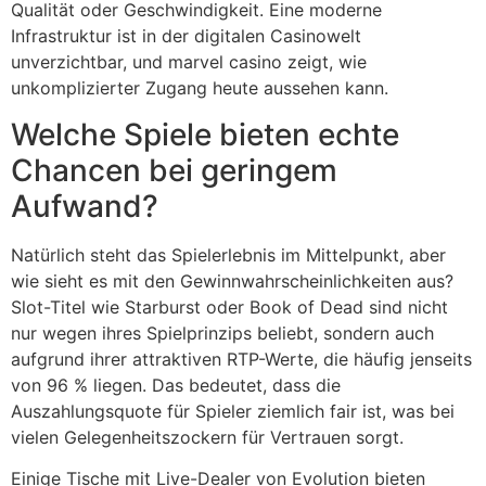
Qualität oder Geschwindigkeit. Eine moderne
Infrastruktur ist in der digitalen Casinowelt
unverzichtbar, und marvel casino zeigt, wie
unkomplizierter Zugang heute aussehen kann.
Welche Spiele bieten echte
Chancen bei geringem
Aufwand?
Natürlich steht das Spielerlebnis im Mittelpunkt, aber
wie sieht es mit den Gewinnwahrscheinlichkeiten aus?
Slot-Titel wie Starburst oder Book of Dead sind nicht
nur wegen ihres Spielprinzips beliebt, sondern auch
aufgrund ihrer attraktiven RTP-Werte, die häufig jenseits
von 96 % liegen. Das bedeutet, dass die
Auszahlungsquote für Spieler ziemlich fair ist, was bei
vielen Gelegenheitszockern für Vertrauen sorgt.
Einige Tische mit Live-Dealer von Evolution bieten