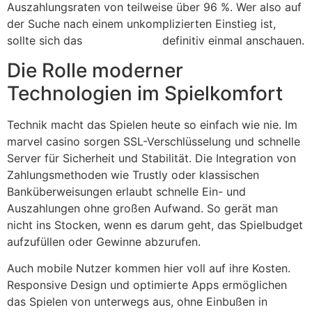
Auszahlungsraten von teilweise über 96 %. Wer also auf
der Suche nach einem unkomplizierten Einstieg ist,
sollte sich das
marvel casino
definitiv einmal anschauen.
Die Rolle moderner
Technologien im Spielkomfort
Technik macht das Spielen heute so einfach wie nie. Im
marvel casino sorgen SSL-Verschlüsselung und schnelle
Server für Sicherheit und Stabilität. Die Integration von
Zahlungsmethoden wie Trustly oder klassischen
Banküberweisungen erlaubt schnelle Ein- und
Auszahlungen ohne großen Aufwand. So gerät man
nicht ins Stocken, wenn es darum geht, das Spielbudget
aufzufüllen oder Gewinne abzurufen.
Auch mobile Nutzer kommen hier voll auf ihre Kosten.
Responsive Design und optimierte Apps ermöglichen
das Spielen von unterwegs aus, ohne Einbußen in