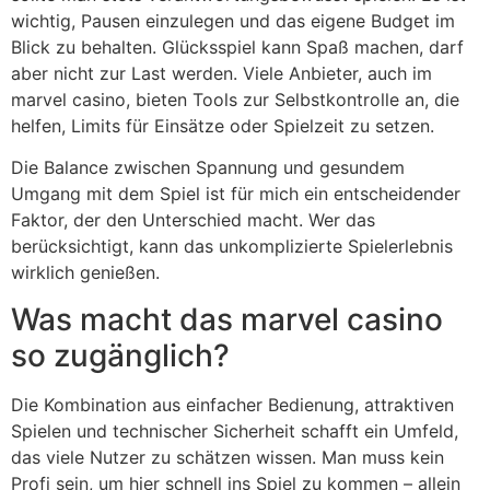
wichtig, Pausen einzulegen und das eigene Budget im
Blick zu behalten. Glücksspiel kann Spaß machen, darf
aber nicht zur Last werden. Viele Anbieter, auch im
marvel casino, bieten Tools zur Selbstkontrolle an, die
helfen, Limits für Einsätze oder Spielzeit zu setzen.
Die Balance zwischen Spannung und gesundem
Umgang mit dem Spiel ist für mich ein entscheidender
Faktor, der den Unterschied macht. Wer das
berücksichtigt, kann das unkomplizierte Spielerlebnis
wirklich genießen.
Was macht das marvel casino
so zugänglich?
Die Kombination aus einfacher Bedienung, attraktiven
Spielen und technischer Sicherheit schafft ein Umfeld,
das viele Nutzer zu schätzen wissen. Man muss kein
Profi sein, um hier schnell ins Spiel zu kommen – allein