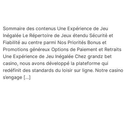
Premium pour vos Games
en Internet
Sommaire des contenus Une Expérience de Jeu
Inégalée Le Répertoire de Jeux étendu Sécurité et
Fiabilité au centre parmi Nos Priorités Bonus et
Promotions généreux Options de Paiement et Retraits
Une Expérience de Jeu Inégalée Chez grandz bet
casino, nous avons développé la plateforme qui
redéfinit des standards du loisir sur ligne. Notre casino
s’engage […]
Chicken Road: Il Gioco di
Casino che Ridefinisce
l’Eccitazione del Rischio
Calcolato