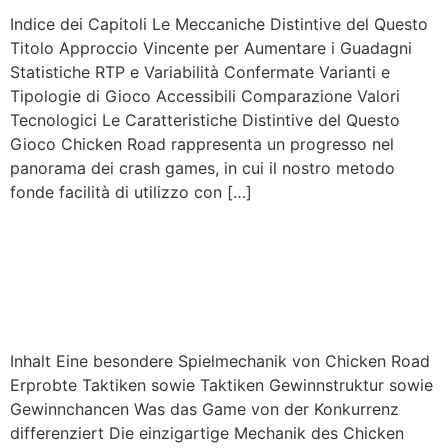
Indice dei Capitoli Le Meccaniche Distintive del Questo
Titolo Approccio Vincente per Aumentare i Guadagni
Statistiche RTP e Variabilità Confermate Varianti e
Tipologie di Gioco Accessibili Comparazione Valori
Tecnologici Le Caratteristiche Distintive del Questo
Gioco Chicken Road rappresenta un progresso nel
panorama dei crash games, in cui il nostro metodo
fonde facilità di utilizzo con […]
Chicken Road: Das beste
Crash-Spiel für mutige
Gamer
Inhalt Eine besondere Spielmechanik von Chicken Road
Erprobte Taktiken sowie Taktiken Gewinnstruktur sowie
Gewinnchancen Was das Game von der Konkurrenz
differenziert Die einzigartige Mechanik des Chicken