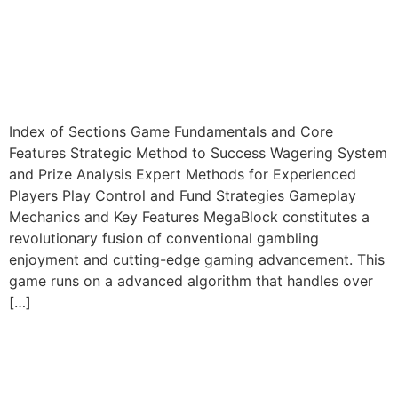
Definitive Manual to
Perfecting Our own
Innovative Gambling Game
Index of Sections Game Fundamentals and Core
Features Strategic Method to Success Wagering System
and Prize Analysis Expert Methods for Experienced
Players Play Control and Fund Strategies Gameplay
Mechanics and Key Features MegaBlock constitutes a
revolutionary fusion of conventional gambling
enjoyment and cutting-edge gaming advancement. This
game runs on a advanced algorithm that handles over
[…]
GrandZbet Établissement
de jeu : Votre Adresse