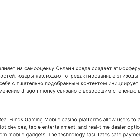
haça
VÍDEO
M
авнение в интернете влияет
влияет на самооценку Онлайн среда создаёт атмосферу
остей, юзеры наблюдают отредактированные эпизоды 
себя с тщательно подобранным контентом инициирует
менение dragon money связано с возросшим степенью в
 Wager Anywhere with Real F
Real Funds Gaming Mobile casino platforms allow users to
ot devices, table entertainment, and real-time dealer opti
from mobile gadgets. The technology facilitates safe payme