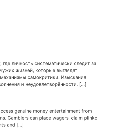
ANIFESTO
IMPRENSA
INSTITUIÇÕES
 на самооценку
, где личность систематически следит за
чужих жизней, которые выглядят
 механизмы самокритики. Изыскания
олнения и неудовлетворённости. […]
unds Gaming
 access genuine money entertainment from
ons. Gamblers can place wagers, claim plinko
nts and […]