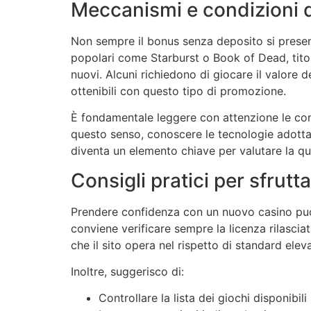
Meccanismi e condizioni d
Non sempre il bonus senza deposito si present
popolari come Starburst o Book of Dead, titol
nuovi. Alcuni richiedono di giocare il valore d
ottenibili con questo tipo di promozione.
È fondamentale leggere con attenzione le condizi
questo senso, conoscere le tecnologie adotta
diventa un elemento chiave per valutare la qu
Consigli pratici per sfrut
Prendere confidenza con un nuovo casino può 
conviene verificare sempre la licenza rilasc
che il sito opera nel rispetto di standard eleva
Inoltre, suggerisco di:
Controllare la lista dei giochi disponibili