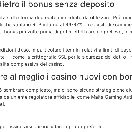
ietro il bonus senza deposito
a sotto forma di credito immediato da utilizzare. Può manif
i che vantano RTP intorno al 96-97%. I requisiti di scommes
el bonus più volte prima di poter effettuare un prelievo, men
oni d’uso, in particolare i termini relativi a limiti di payou
te — come la crittografia SSL per la sicurezza dei dati o i
alità complessiva del casino.
tare al meglio i casino nuovi con 
sembrare complicato, ma ci sono alcune strategie che aiuta
iata da un ente regolatore affidabile, come Malta Gaming A
ti.
 per assicurarsi che includano i propri preferiti;