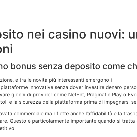
haça
VÍDEO
M
ito nei casino nuovi: 
oni
ono bonus senza deposito come chi
zione, e tra le novità più interessanti emergono i
casino nu
e piattaforme innovative senza dover investire denaro pers
provare giochi di provider come NetEnt, Pragmatic Play o Evo
titoli e la sicurezza della piattaforma prima di impegnarsi s
vata commerciale ma riflette anche l’affidabilità e la trasp
ziare. Questo è particolarmente importante quando si tratta
titivo.