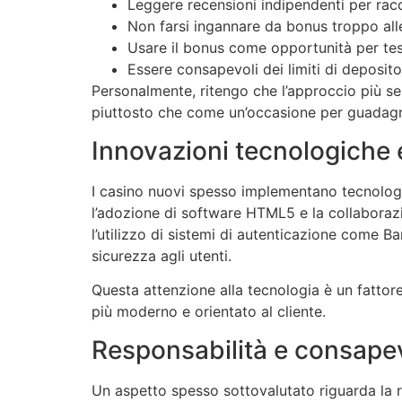
Leggere recensioni indipendenti per racco
Non farsi ingannare da bonus troppo allet
Usare il bonus come opportunità per test
Essere consapevoli dei limiti di deposito
Personalmente, ritengo che l’approccio più se
piuttosto che come un’occasione per guadagni
Innovazioni tecnologiche 
I casino nuovi spesso implementano tecnologie
l’adozione di software HTML5 e la collaborazi
l’utilizzo di sistemi di autenticazione come B
sicurezza agli utenti.
Questa attenzione alla tecnologia è un fattore
più moderno e orientato al cliente.
Responsabilità e consape
Un aspetto spesso sottovalutato riguarda la re